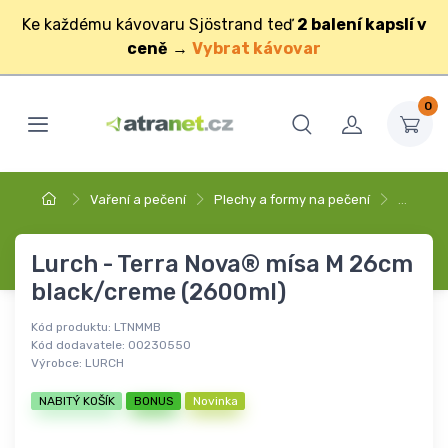
Ke každému kávovaru Sjöstrand teď
2 balení kapslí v
ceně
→
Vybrat kávovar
0
Vaření a pečení
Plechy a formy na pečení
…
Lurch - Terra Nova® mísa M 26cm
black/creme (2600ml)
Kód produktu:
LTNMMB
Kód dodavatele:
00230550
Výrobce:
LURCH
NABITÝ KOŠÍK
BONUS
Novinka