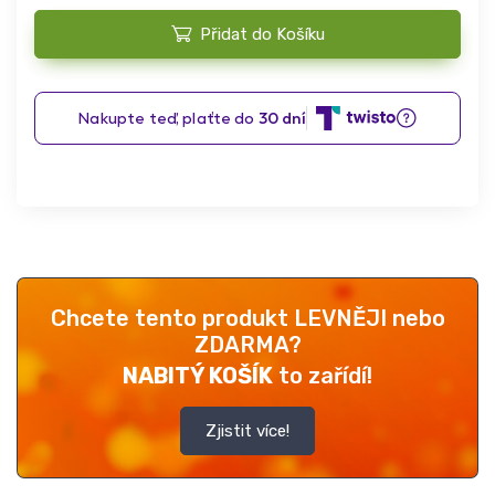
Přidat do Košíku
Chcete tento produkt LEVNĚJI nebo
ZDARMA?
NABITÝ KOŠÍK
to zařídí!
Zjistit více!