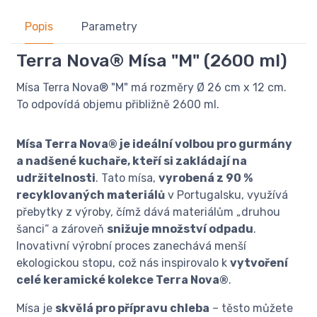
Popis
Parametry
Terra Nova® Mísa "M" (2600 ml)
Mísa Terra Nova® "M" má rozměry Ø 26 cm x 12 cm.
To odpovídá objemu přibližně 2600 ml.
Mísa Terra Nova® je ideální volbou pro gurmány
a nadšené kuchaře, kteří si zakládají na
udržitelnosti
. Tato mísa,
vyrobená z 90 %
recyklovaných materiálů
v Portugalsku, využívá
přebytky z výroby, čímž dává materiálům „druhou
šanci“ a zároveň
snižuje množství odpadu
.
Inovativní výrobní proces zanechává menší
ekologickou stopu, což nás inspirovalo k
vytvoření
celé keramické kolekce Terra Nova®
.
Mísa je
skvělá pro přípravu chleba
– těsto můžete