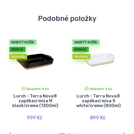
Podobné položky
NABITÝ KOŠÍK
NABITÝ KOŠÍK
BONUS
BONUS
Novinka
Novinka
Skladem 4 ks
Skladem 4 ks
Lurch - Terra Nova®
Lurch - Terra Nova®
zapékací mísa M
zapékací mísa S
black/creme (1300ml)
white/creme (800ml)
999 Kč
899 Kč