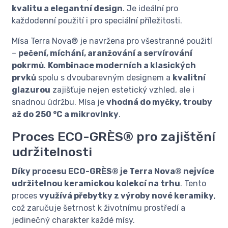
kvalitu a elegantní design
. Je ideální pro
každodenní použití i pro speciální příležitosti.
Mísa Terra Nova® je navržena pro všestranné použití
–
pečení, míchání, aranžování a servírování
pokrmů
.
Kombinace moderních a klasických
prvků
spolu s dvoubarevným designem a
kvalitní
glazurou
zajišťuje nejen estetický vzhled, ale i
snadnou údržbu. Mísa je
vhodná do myčky, trouby
až do 250 °C a mikrovlnky
.
Proces ECO-GRÈS® pro zajištění
udržitelnosti
Díky procesu ECO-GRÈS® je Terra Nova® nejvíce
udržitelnou keramickou kolekcí na trhu
. Tento
proces
využívá přebytky z výroby nové keramiky
,
což zaručuje šetrnost k životnímu prostředí a
jedinečný charakter každé mísy.