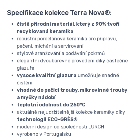
Specifikace kolekce Terra Nova®:
čistě přírodní materiál, který z 90% tvoří
recyklovaná keramika
robustní porcelánová keramika pro přípravu,
pečení, míchání a servírování
stylové aranžování a podávání pokrmů
elegantní dvoubarevné provedení díky částečné
glazuře
vysoce kvalitní glazura
umožňuje snadné
čištění
vhodné do pečící trouby, mikrovlnné trouby
a myčky nádobí
teplotní odolnost do 250°C
aktuálně nejudržitelnější kolekce keramiky díky
technologii ECO-GRÈS®
moderní design od společnosti LURCH
vyrobeno v Portugalsku