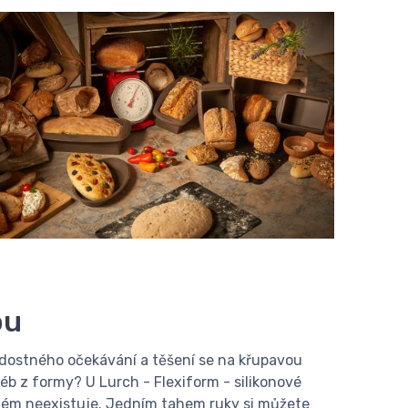
ou
adostného očekávání a těšení se na křupavou
léb z formy? U Lurch - Flexiform - silikonové
blém neexistuje. Jedním tahem ruky si můžete