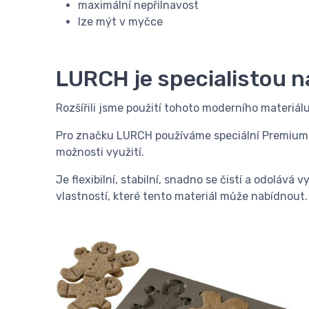
maximální nepřilnavost
lze mýt v myčce
LURCH je specialistou na
Rozšířili jsme použití tohoto moderního materiá
Pro značku LURCH používáme speciální Premium Pl
možnosti využití.
Je flexibilní, stabilní, snadno se čistí a odoláv
vlastností, které tento materiál může nabídnout.