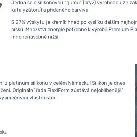
Jedná se o silikonovou "gumu" (pryž) vyrobenou ze zák
katalyzátoru) a přidaného barviva.
S 27% výskytu je křemík hned po kyslíku dalším nejhoj
písku. Množství energie potřebné k výrobě Premium Pla
mnohonásobně nižší.
í z platinum silikonu v celém Německu! Silikon je dnes
ení. Originální řada FlexiForm zůstává nejoblíbenější
 výjimečnými vlastnostmi:
ásku