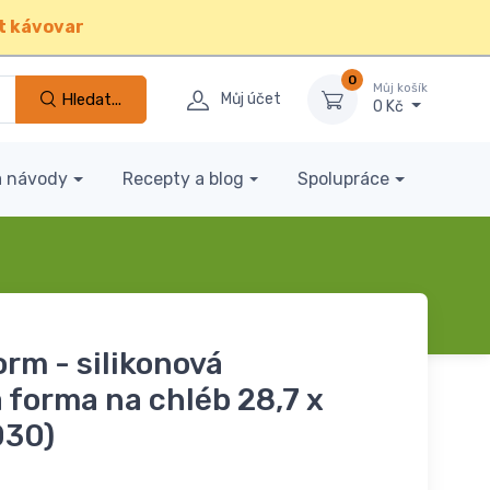
t kávovar
0
Můj košík
Hledat...
Můj účet
0 Kč
a návody
Recepty a blog
Spolupráce
orm - silikonová
 forma na chléb 28,7 x
030)