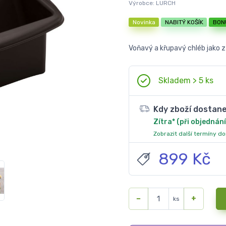
Výrobce:
LURCH
Novinka
NABITÝ KOŠÍK
BON
Voňavý a křupavý chléb jako 
Skladem > 5 ks
Kdy zboží dostan
Zítra* (při objednání
Zobrazit další termíny d
899 Kč
−
+
ks