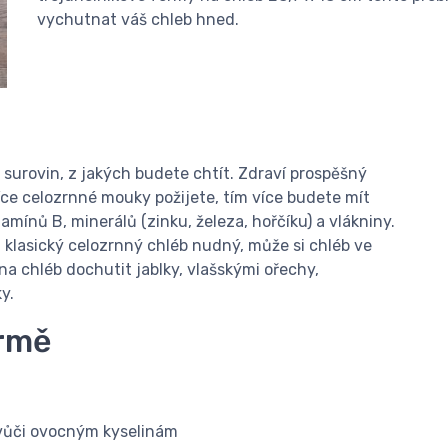
vychutnat váš chleb hned.
 surovin, z jakých budete chtít. Zdraví prospěšný
íce celozrnné mouky požijete, tím více budete mít
mínů B, minerálů (zinku, železa, hořčíku) a vlákniny.
á klasický celozrnný chléb nudný, může si chléb ve
na chléb dochutit jablky, vlašskými ořechy,
y.
ormě
 vůči ovocným kyselinám