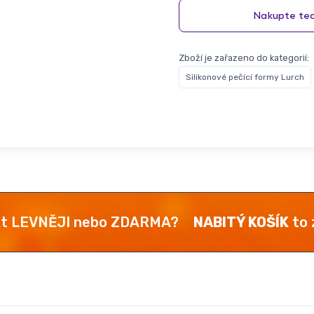
Zboží je zařazeno do kategorií:
Silikonové pečící formy Lurch
kt LEVNĚJI nebo ZDARMA?
NABITÝ KOŠÍK
to z