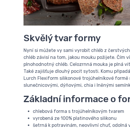
Skvělý tvar formy
Nyní si můžete vy sami vyrobit chléb z čerstvých
chléb závisí na tom, jakou mouku požijete. Čím v
plnohodnotný chléb. Celozrnná mouka je plná vita
Také zajišťuje dlouhý pocit sytosti. Komu připad
Lurch Flexiform silikonové trojúhelníkové formě 
slunečnicovými, dýňovými, chia i lněnými semínk
Základní informace o f
chlebová forma s trojúhelníkovým tvarem
vyrobená ze 100% platinového silikonu
šetrná k potravinám, neovlivní chuť, odolná