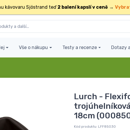
u kávovaru Sjöstrand teď
2 balení kapslí v ceně
→
Vybra
ej
Vše o nákupu
Testy a recenze
Dotazy 
Lurch - Flexif
trojúhelníková
18cm (00085
Kód produktu:
LFF85030