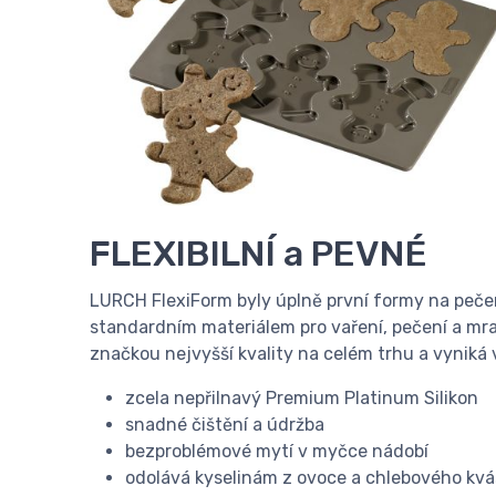
FLEXIBILNÍ a PEVNÉ
LURCH FlexiForm byly úplně první formy na pečen
standardním materiálem pro vaření, pečení a mraž
značkou nejvyšší kvality na celém trhu a vyniká
zcela nepřilnavý Premium Platinum Silikon
snadné čištění a údržba
bezproblémové mytí v myčce nádobí
odolává kyselinám z ovoce a chlebového kv