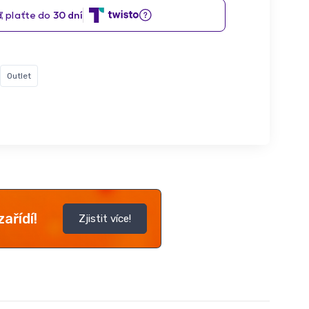
Outlet
ařídí!
Zjistit více!