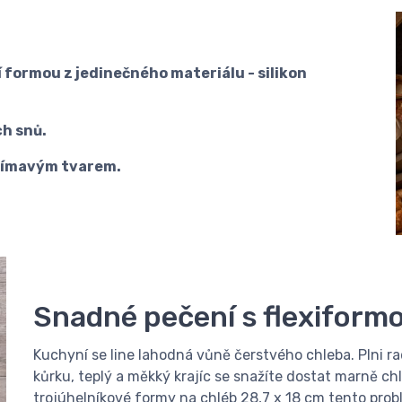
 formou z jedinečného materiálu - silikon
ch snů.
ajímavým tvarem.
Snadné pečení s flexiform
Kuchyní se line lahodná vůně čerstvého chleba. Plni r
kůrku, teplý a měkký krajíc se snažíte dostat marně ch
trojúhelníkové formy na chléb 28,7 x 18 cm tento pro