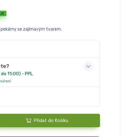
US
z pekárny se zajímavým tvarem.
ete?
 do 11:00) - PPL
oručení
Přidat do Košíku