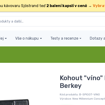
u kávovaru Sjöstrand teď
2 balení kapslí v ceně
→
Vybra
ej
Vše o nákupu
Testy a recenze
Dotazy 
Kohout "víno
Berkey
Kód produktu:
B-SPIGOT-VINO
Výrobce:
New Millennium Concept