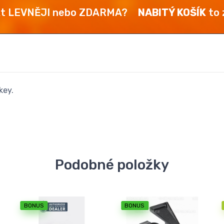
kt LEVNĚJI nebo ZDARMA?
NABITÝ KOŠÍK
to z
key.
Podobné položky
BONUS
BONUS