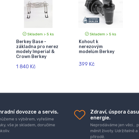
Skladem > 5 ks
Skladem > 5 ks
Berkey Base -
Kohout k
základna pro nerez
nerezovým
modely Imperial &
modelům Berkey
Crown Berkey
399 Kč
1 840 Kč
hradní dovozce a servis.
Zdraví, úspora času
energie.
ůžeme s výběrem, vyřešíme
uky, vše je skladem, doručíme
Neprodáváme jen věci..
koliv.
měnit životy. Udržitelně a
přírodě.