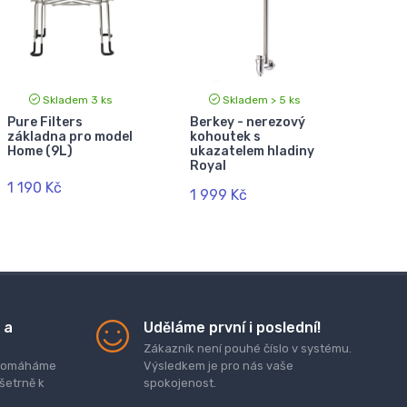
Skladem 3 ks
Skladem > 5 ks
Pure Filters
Berkey - nerezový
základna pro model
kohoutek s
Home (9L)
ukazatelem hladiny
Royal
1 190 Kč
1 999 Kč
 a
Uděláme první i poslední!
Zákazník není pouhé číslo v systému.
. pomáháme
Výsledkem je pro nás vaše
 šetrně k
spokojenost.