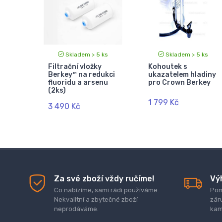
Skladem > 5 ks
Skladem > 5 ks
Filtrační vložky
Kohoutek s
Berkey™ na redukci
ukazatelem hladiny
fluoridu a arsenu
pro Crown Berkey
(2ks)
1 799 Kč
3 490 Kč
Za své zboží vždy ručíme!
Vý
Co nabízíme, sami rádi používáme.
Pom
Nekvalitní a zbytečné zboží
zár
neprodáváme.
kam