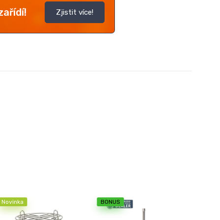
ařídí!
Zjistit více!
Novinka
BONUS