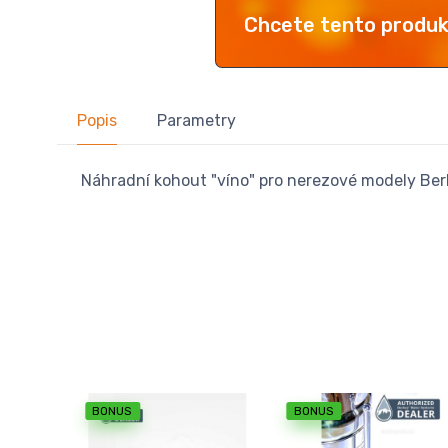
Chcete tento produ
Popis
Parametry
Náhradní kohout "víno" pro nerezové modely Ber
BONUS
BONUS