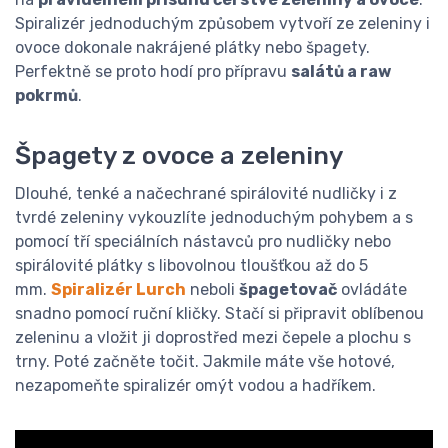
Spiralizér jednoduchým způsobem vytvoří ze zeleniny i
ovoce dokonale nakrájené plátky nebo špagety.
Perfektně se proto hodí pro přípravu
salátů a raw
pokrmů
.
Špagety z ovoce a zeleniny
Dlouhé, tenké a načechrané spirálovité nudličky i z
tvrdé zeleniny vykouzlíte jednoduchým pohybem a s
pomocí tří speciálních nástavců pro nudličky nebo
spirálovité plátky s libovolnou tloušťkou až do 5
mm.
Spiralizér Lurch
neboli
špagetovač
ovládáte
snadno pomocí ruční kličky. Stačí si připravit oblíbenou
zeleninu a vložit ji doprostřed mezi čepele a plochu s
trny. Poté začněte točit. Jakmile máte vše hotové,
nezapomeňte spiralizér omýt vodou a hadříkem.