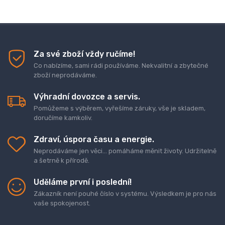
Za své zboží vždy ručíme!
Co nabízíme, sami rádi používáme. Nekvalitní a zbytečné
zboží neprodáváme.
Výhradní dovozce a servis.
Pomůžeme s výběrem, vyřešíme záruky, vše je skladem,
doručíme kamkoliv.
Zdraví, úspora času a energie.
Neprodáváme jen věci... pomáháme měnit životy. Udržitelně
a šetrně k přírodě.
Uděláme první i poslední!
Zákazník není pouhé číslo v systému. Výsledkem je pro nás
vaše spokojenost.