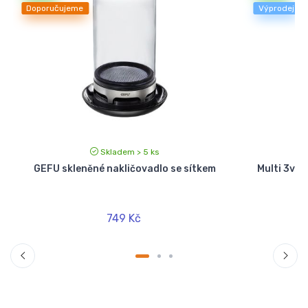
Doporučujeme
Výprodej
Skladem > 5 ks
GEFU skleněné nakličovadlo se sítkem
Multi 3v1 
749 Kč