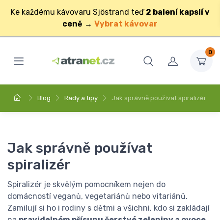
Ke každému kávovaru Sjöstrand teď
2 balení kapslí v
ceně
→
Vybrat kávovar
0
Blog
Rady a tipy
Jak správně používat spiralizér
Jak správně používat
spiralizér
Spiralizér je skvělým pomocníkem nejen do
domácností veganů, vegetariánů nebo vitariánů.
Zamilují si ho i rodiny s dětmi a všichni, kdo si zakládají
na
pravidelném přísunu čerstvé zeleniny a ovoce
.