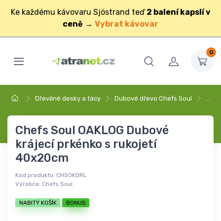
Ke každému kávovaru Sjöstrand teď
2 balení kapslí v
ceně
→
Vybrat kávovar
0
Dřevěné desky a tácy
Dubové dřevo Chefs Soul
…
Chefs Soul OAKLOG Dubové
krájecí prkénko s rukojetí
40x20cm
Kód produktu:
CHSOKDRL
Výrobce:
Chefs Soul
NABITÝ KOŠÍK
BONUS