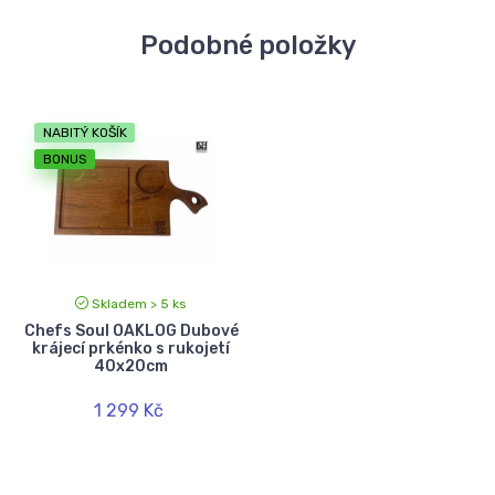
Podobné položky
NABITÝ KOŠÍK
BONUS
Skladem > 5 ks
Chefs Soul OAKLOG Dubové
krájecí prkénko s rukojetí
40x20cm
1 299 Kč