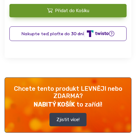
Přidat do Košíku
Chcete tento produkt LEVNĚJI nebo
ZDARMA?
NABITÝ KOŠÍK
to zařídí!
Zjistit více!