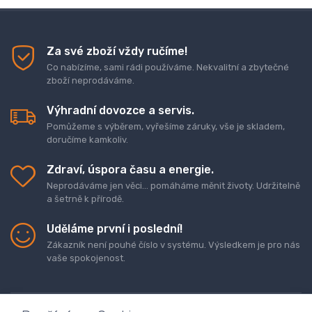
Za své zboží vždy ručíme!
Co nabízíme, sami rádi používáme. Nekvalitní a zbytečné
zboží neprodáváme.
Výhradní dovozce a servis.
Pomůžeme s výběrem, vyřešíme záruky, vše je skladem,
doručíme kamkoliv.
Zdraví, úspora času a energie.
Neprodáváme jen věci... pomáháme měnit životy. Udržitelně
a šetrně k přírodě.
Uděláme první i poslední!
Zákazník není pouhé číslo v systému. Výsledkem je pro nás
vaše spokojenost.