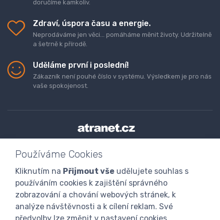
doručíme kamkoliv.
Zdraví, úspora času a energie.
Neprodáváme jen věci... pomáháme měnit životy. Udržitelně
a šetrně k přírodě.
Uděláme první i poslední!
Zákazník není pouhé číslo v systému. Výsledkem je pro nás
vaše spokojenost.
Doprava a platba zboží
Kontaktujte nás
O nás
Používáme Cookies
GDPR
Obchodní podmínky
Odstoupení od smlouvy
Kliknutím na
Přijmout vše
udělujete souhlas s
Program digitalizace
používáním cookies k zajištění správného
zobrazování a chování webových stránek, k
analýze návštěvnosti a k cílení reklam. Své
předvolby lze změnit v nastavení cookies.