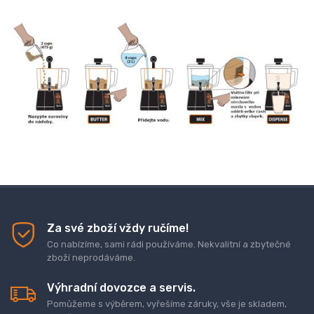
Za své zboží vždy ručíme!
Co nabízíme, sami rádi používáme. Nekvalitní a zbytečné
zboží neprodáváme.
Výhradní dovozce a servis.
Pomůžeme s výběrem, vyřešíme záruky, vše je skladem,