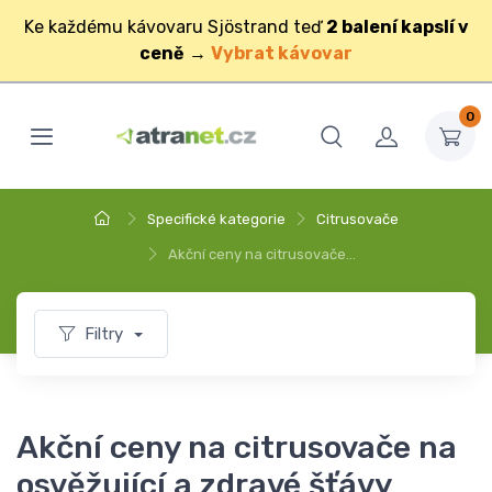
Ke každému kávovaru Sjöstrand teď
2 balení kapslí v
ceně
→
Vybrat kávovar
0
Specifické kategorie
Citrusovače
Akční ceny na citrusovače…
Filtry
Akční ceny na citrusovače na
osvěžující a zdravé šťávy