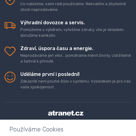
Co nabízíme, sami rádi používáme. Nekvalitní a zbytečné
zboží neprodáváme.
Výhradní dovozce a servis.
Pomůžeme s výběrem, vyřešíme záruky, vše je skladem,
doručíme kamkoliv.
Zdraví, úspora času a energie.
Neprodáváme jen věci... pomáháme měnit životy. Udržitelně
a šetrně k přírodě.
Uděláme první i poslední!
Zákazník není pouhé číslo v systému. Výsledkem je pro nás
vaše spokojenost.
Doprava a platba zboží
Kontaktujte nás
O nás
Používáme Cookies