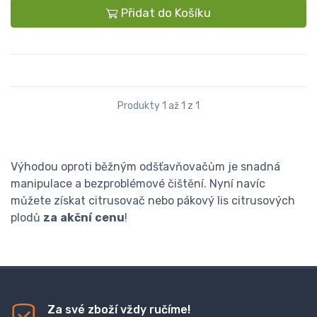
Přidat do Košíku
Produkty 1 až 1 z 1
Výhodou oproti běžným odšťavňovačům je snadná
manipulace a bezproblémové čištění. Nyní navíc
můžete získat citrusovač nebo pákový lis citrusových
plodů
za
akční
cenu
!
Za své zboží vždy ručíme!