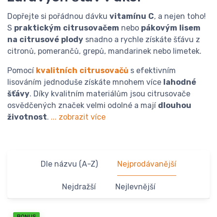
Dopřejte si pořádnou dávku
vitamínu
C
, a nejen toho!
S
praktickým
citrusovačem
nebo
pákovým
lisem
na
citrusové
plody
snadno a rychle získáte šťávu z
citronů, pomerančů, grepů, mandarinek nebo limetek.
Pomocí
kvalitních
citrusovačů
s efektivním
lisováním jednoduše získáte mnohem více
lahodné
šťávy
. Díky kvalitním materiálům jsou citrusovače
osvědčených značek velmi odolné a mají
dlouhou
životnost
.
... zobrazit více
Dle názvu (A-Z)
Nejprodávanější
Nejdražší
Nejlevnější
BONUS