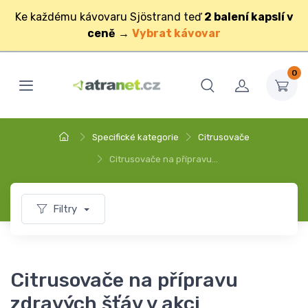
Ke každému kávovaru Sjöstrand teď
2 balení kapslí v
ceně
→
Vybrat kávovar
0
Specifické kategorie
Citrusovače
Citrusovače na přípravu…
Filtry
Citrusovače na přípravu
zdravých šťáv v akci