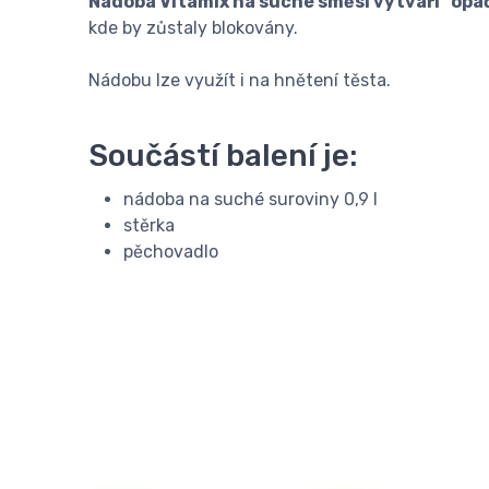
Nádoba Vitamix na suché směsi vytváří "opač
kde by zůstaly blokovány.
Nádobu lze využít i na hnětení těsta.
Součástí balení je:
nádoba na suché suroviny 0,9 l
stěrka
pěchovadlo