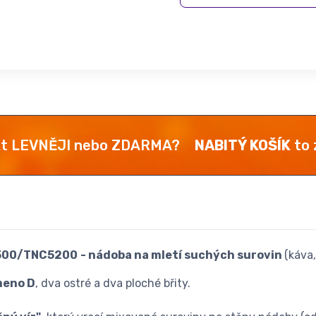
kt LEVNĚJI nebo ZDARMA?
NABITÝ KOŠÍK
to z
O500/TNC5200
- nádoba na mletí suchých surovin
(káva,
meno D
, dva ostré a dva ploché břity.