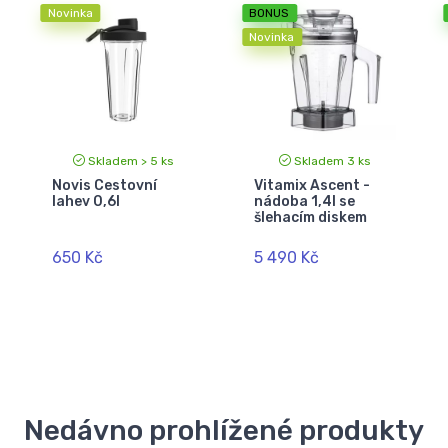
Novinka
BONUS
Novinka
Skladem > 5 ks
Skladem 3 ks
Novis Cestovní
Vitamix Ascent -
lahev 0,6l
nádoba 1,4l se
šlehacím diskem
650 Kč
5 490 Kč
Nedávno prohlížené produkty