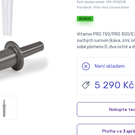
Kód dodavatele:
VM-016208
Výrobce:
Vita-mix Corporation
BONUS
Vitamix PRO 750/PRO 300/E
suchých surovin (káva, zrní, o
sobě písmeno D, dva ostré a dv
Není skladem
5 290 Kč