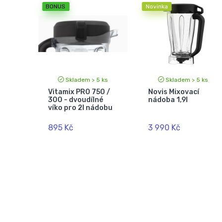
BONUS
Novinka
Skladem > 5 ks
Skladem > 5 ks
Vitamix PRO 750 /
Novis Mixovací
300 - dvoudílné
nádoba 1,9l
víko pro 2l nádobu
895 Kč
3 990 Kč