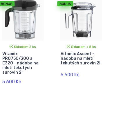
BONUS
BONUS
Skladem 2 ks
Skladem > 5 ks
Vitamix
Vitamix Ascent -
PRO750/300 a
nádoba na mletí
E320 - nádoba na
tekutých surovin 2l
mletí tekutých
surovin 2l
5 600 Kč
5 600 Kč