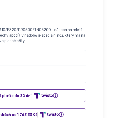
310/E320/PRO500/TNC5200 - nádoba na mletí
řechy apod.). V nádobě je speciální nůž, který má na
a ploché břity.