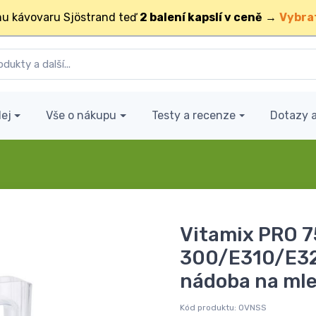
u kávovaru Sjöstrand teď
2 balení kapslí v ceně
→
Vybra
ej
Vše o nákupu
Testy a recenze
Dotazy 
Vitamix PRO 
300/E310/E3
nádoba na mle
Kód produktu:
OVNSS