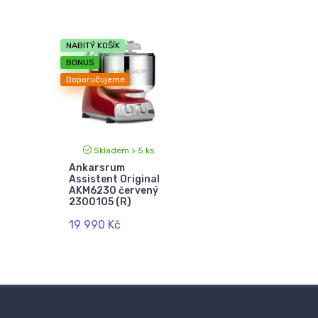
NABITÝ KOŠÍK
BONUS
Doporučujeme
Skladem > 5 ks
Ankarsrum
Assistent Original
AKM6230 červený
2300105 (R)
19 990 Kč