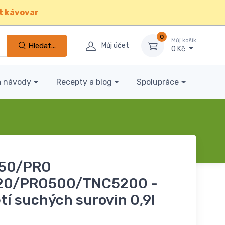
t kávovar
0
Můj košík
Hledat...
Můj účet
0 Kč
a návody
Recepty a blog
Spolupráce
750/PRO
20/PRO500/TNC5200 -
tí suchých surovin 0,9l