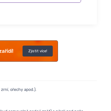
ařídí!
Zjistit více!
 zrní, ořechy apod.).