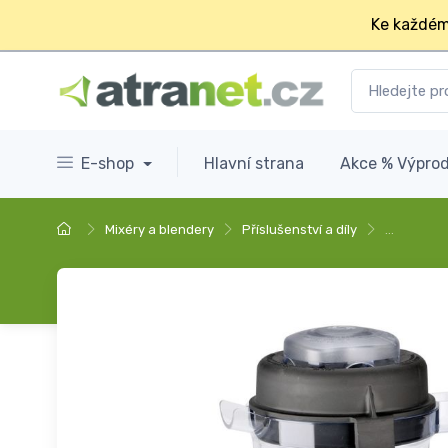
Ke každém
E-shop
Hlavní strana
Akce % Výprod
Mixéry a blendery
Příslušenství a díly
…