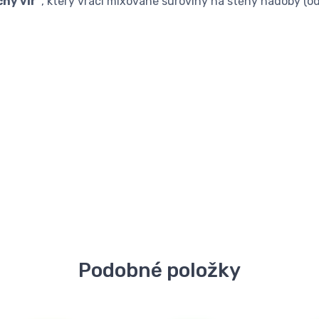
ný vír"
, který vrací mixované suroviny na stěny nádoby (od
Podobné položky