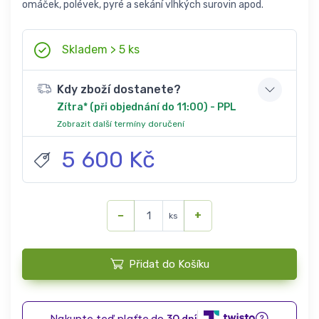
omáček, polévek, pyré a sekání vlhkých surovin apod.
Skladem > 5 ks
Kdy zboží dostanete?
Zítra* (při objednání do 11:00) - PPL
Zobrazit další termíny doručení
5 600 Kč
−
+
ks
Přidat do Košíku