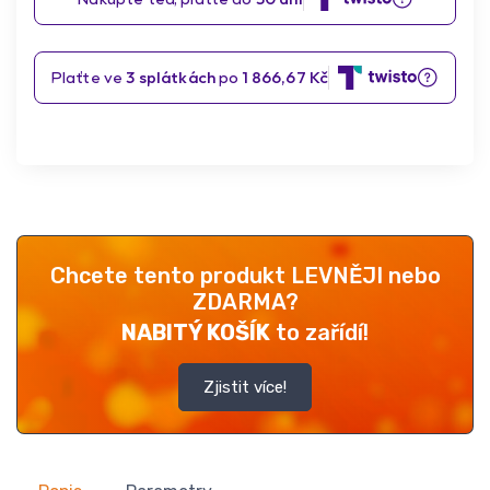
Chcete tento produkt LEVNĚJI nebo
ZDARMA?
NABITÝ KOŠÍK
to zařídí!
Zjistit více!