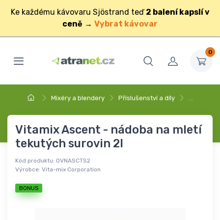
Ke každému kávovaru Sjöstrand teď
2 balení kapslí v
ceně
→
Vybrat kávovar
0
Mixéry a blendery
Příslušenství a díly
…
Vitamix Ascent - nádoba na mletí
tekutých surovin 2l
Kód produktu:
OVNASCTS2
Výrobce:
Vita-mix Corporation
BONUS