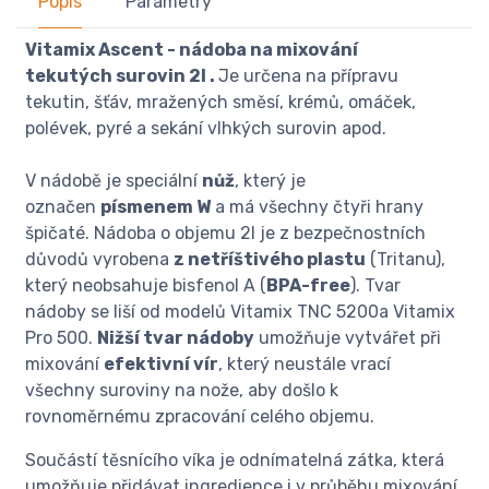
Popis
Parametry
Vitamix Ascent - nádoba na mixování
tekutých surovin 2l .
Je určena na přípravu
tekutin, šťáv, mražených směsí, krémů, omáček,
polévek, pyré a sekání vlhkých surovin apod.
V nádobě je speciální
nůž
, který je
označen
písmenem W
a má všechny čtyři hrany
špičaté. Nádoba o objemu 2l je z bezpečnostních
důvodů vyrobena
z netříštivého plastu
(Tritanu),
který neobsahuje bisfenol A (
BPA-free
). Tvar
nádoby se liší od modelů Vitamix TNC 5200a Vitamix
Pro 500.
Nižší tvar nádoby
umožňuje vytvářet při
mixování
efektivní vír
, který neustále vrací
všechny suroviny na nože, aby došlo k
rovnoměrnému zpracování celého objemu.
Součástí těsnícího víka je odnímatelná zátka, která
umožňuje přidávat ingredience i v průběhu mixování.