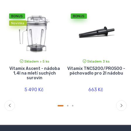
BONUS
BONUS
Novinka
Skladem > 5 ks
Skladem 3 ks
a
Vitamix Ascent - nádoba
Vitamix TNC5200/PRO500 -
1,4l na mletí suchých
pěchovadlo pro 2l nádobu
surovin
5 490 Kč
663 Kč