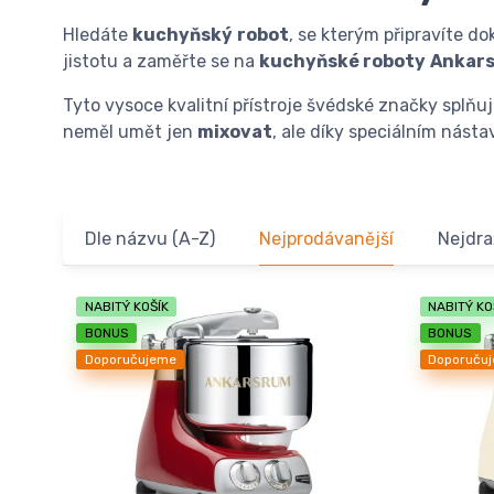
Hledáte
kuchyňský
robot
, se kterým připravíte d
jistotu a zaměřte se na
kuchyňské roboty
Ankar
Tyto vysoce kvalitní přístroje švédské značky splňuj
neměl umět jen
mixovat
, ale díky speciálním nást
Dle názvu (A-Z)
Nejprodávanější
Nejdra
NABITÝ KOŠÍK
NABITÝ KO
BONUS
BONUS
Doporučujeme
Doporuču