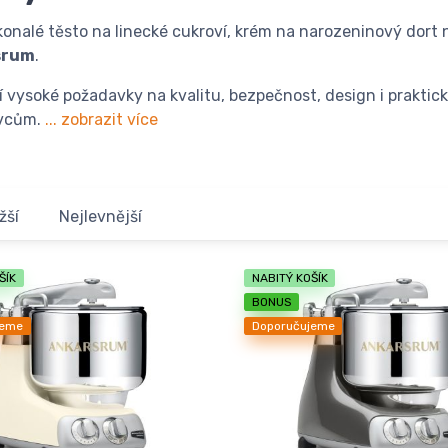
okonalé těsto na linecké cukroví, krém na narozeninový dort
srum
.
í vysoké požadavky na kvalitu, bezpečnost, design i praktic
avcům.
... zobrazit více
žší
Nejlevnější
ŠÍK
NABITÝ KOŠÍK
BONUS
jeme
Doporučujeme