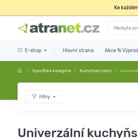
Ke každém
E-shop
Hlavní strana
Akce % Výprod
Specifické kategorie
Kuchyňský robot
Univerzá
Filtry
Univerzální kuchyň