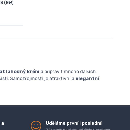
18 (GW)
at
lahodný
krém
a připravit mnoho dalších
istí. Samozřejmostí je atraktivní a
elegantní
 a
Uděláme první i poslední!
Zákazník není pouhé číslo v systému.