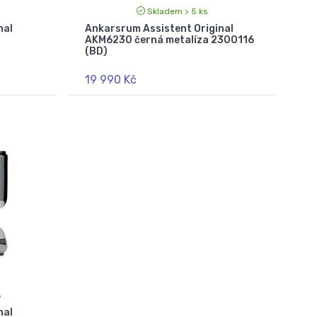
Skladem > 5 ks
nal
Ankarsrum Assistent Original
AKM6230 černá metalíza 2300116
(BD)
19 990 Kč
s
nal