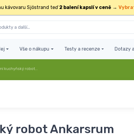
u kávovaru Sjöstrand teď
2 balení kapslí v ceně
→
Vybra
ej
Vše o nákupu
Testy a recenze
Dotazy 
lní kuchyňský robot…
ský robot Ankarsrum