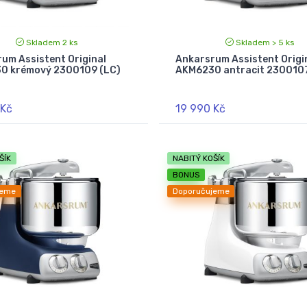
Skladem 2 ks
Skladem > 5 ks
um Assistent Original
Ankarsrum Assistent Origi
0 krémový 2300109 (LC)
AKM6230 antracit 2300107
 Kč
19 990 Kč
ŠÍK
NABITÝ KOŠÍK
BONUS
jeme
Doporučujeme