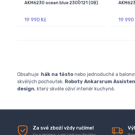
AKM6230 ocean blue 2300121 (OB)
AKM623
19 990 Kč
19 990
Obsahuje
hák
na
těsto
nebo jednoduché a balonov
skvělých pochoutek.
Roboty
Ankarsrum
Assiste
design
, který skvěle oživí interiér kuchyně.
Za své zboží vždy ručíme!
Vý
Co nabízíme, sami rádi používáme.
Pom