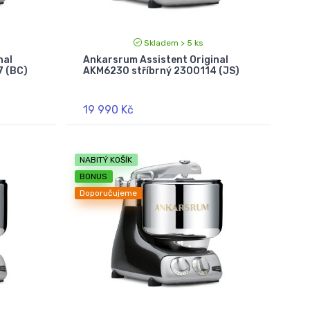
Skladem > 5 ks
nal
Ankarsrum Assistent Original
 (BC)
AKM6230 stříbrný 2300114 (JS)
19 990 Kč
NABITÝ KOŠÍK
BONUS
Doporučujeme