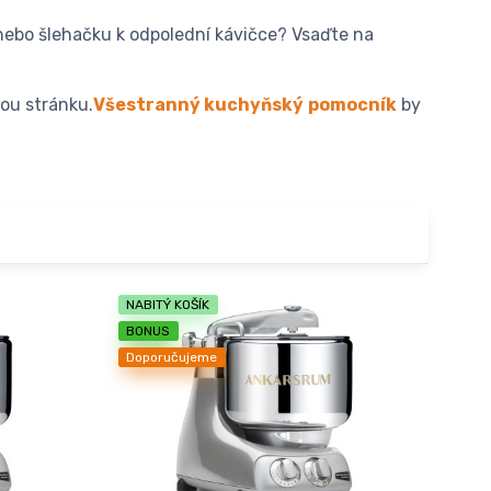
 nebo šlehačku k odpolední kávičce? Vsaďte na
kou stránku.
Všestranný kuchyňský
pomocník
by
NABITÝ KOŠÍK
BONUS
Doporučujeme