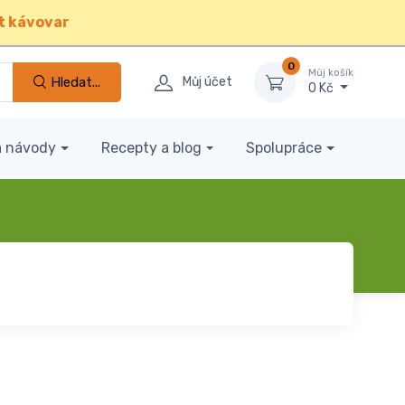
t kávovar
0
Můj košík
Hledat...
Můj účet
0 Kč
a návody
Recepty a blog
Spolupráce