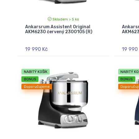
Skladem > 5 ks
Ankarsrum Assistent Original
Ankarsr
AKM6230 červený 2300105 (R)
AKM623
19 990 Kč
19 990
NABITÝ KOŠÍK
NABITÝ KO
BONUS
BONUS
Doporučujeme
Doporuču