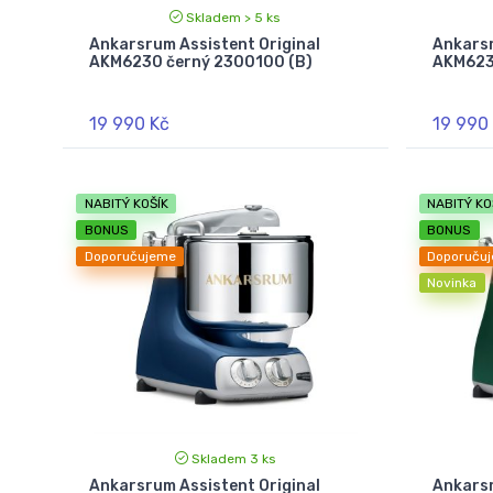
Skladem > 5 ks
Ankarsrum Assistent Original
Ankarsr
AKM6230 černý 2300100 (B)
AKM623
19 990 Kč
19 990
NABITÝ KOŠÍK
NABITÝ KO
BONUS
BONUS
Doporučujeme
Doporuču
Novinka
Skladem 3 ks
Ankarsrum Assistent Original
Ankarsr