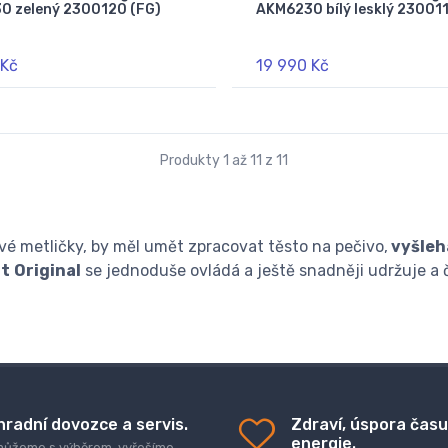
0 zelený 2300120 (FG)
AKM6230 bílý lesklý 23001
 Kč
19 990 Kč
Produkty 1 až 11 z 11
é metličky, by měl umět zpracovat těsto na pečivo,
vyšleh
nt
Original
se jednoduše ovládá a ještě snadněji udržuje a č
hradní dovozce a servis.
Zdraví, úspora času
energie.
ůžeme s výběrem, vyřešíme