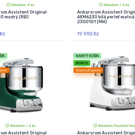
Skladem 4 ks
Skladem > 5 ks
um Assistent Original
Ankarsrum Assistent Origi
0 modrý (RB)
AKM6230 bílá perleť matná
2300101 (MW)
 Kč
19 990 Kč
ŠÍK
NABITÝ KOŠÍK
BONUS
jeme
Doporučujeme
Skladem > 5 ks
Skladem Poslední ku
um Assistent Original
Ankarsrum Assistent Origi