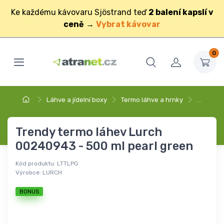
Ke každému kávovaru Sjöstrand teď
2 balení kapslí v
ceně
→
Vybrat kávovar
0
Láhve a jídelní boxy
Termo láhve a hrnky
…
Trendy termo láhev Lurch
00240943 - 500 ml pearl green
Kód produktu:
LTTLPG
Výrobce:
LURCH
BONUS