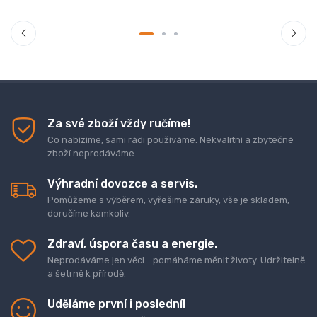
Za své zboží vždy ručíme!
Co nabízíme, sami rádi používáme. Nekvalitní a zbytečné
zboží neprodáváme.
Výhradní dovozce a servis.
Pomůžeme s výběrem, vyřešíme záruky, vše je skladem,
doručíme kamkoliv.
Zdraví, úspora času a energie.
Neprodáváme jen věci... pomáháme měnit životy. Udržitelně
a šetrně k přírodě.
Uděláme první i poslední!