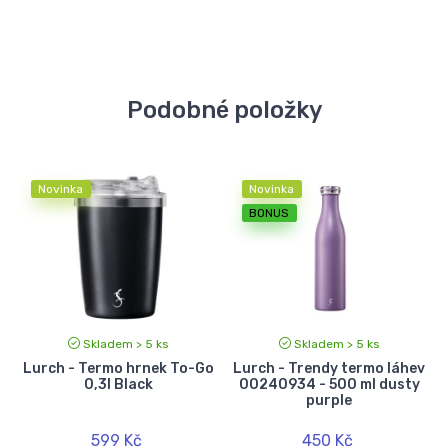
Podobné položky
Novinka
Novinka
BONUS
Skladem > 5 ks
Skladem > 5 ks
Lurch - Termo hrnek To-Go
Lurch - Trendy termo láhev
0,3l Black
00240934 - 500 ml dusty
purple
599 Kč
450 Kč