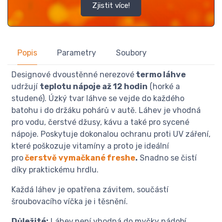
Zjistit více!
Popis
Parametry
Soubory
Designové dvoustěnné nerezové
termo láhve
udržují
teplotu nápoje až 12 hodin
(horké a
studené). Úzký tvar láhve se vejde do každého
batohu i do držáku pohárů v autě. Láhev je vhodná
pro vodu, čerstvé džusy, kávu a také pro sycené
nápoje. Poskytuje dokonalou ochranu proti UV záření,
které poškozuje vitamíny a proto je ideální
pro
čerstvě vymačkané freshe
.
Snadno se čistí
díky praktickému hrdlu.
Každá láhev je opatřena závitem, součástí
šroubovacího víčka je i těsnění.
Důležité:
Láhev
není vhodná do myčky nádobí,