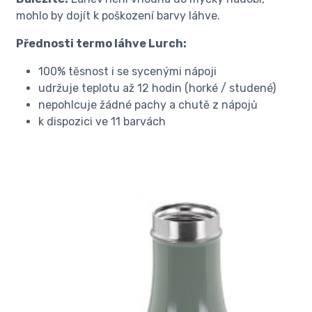
mohlo by dojít k poškození barvy láhve.
Přednosti termo láhve Lurch:
100% těsnost i se sycenými nápoji
udržuje teplotu až 12 hodin (horké / studené)
nepohlcuje žádné pachy a chutě z nápojů
k dispozici ve 11 barvách