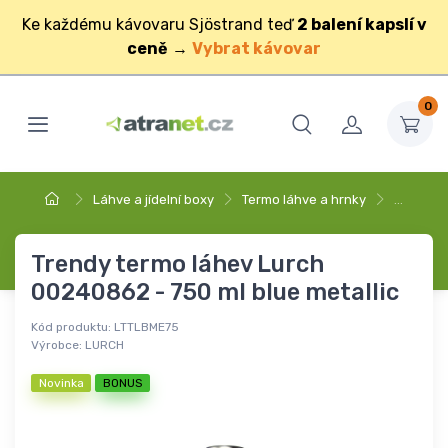
Ke každému kávovaru Sjöstrand teď
2 balení kapslí v
ceně
→
Vybrat kávovar
0
Láhve a jídelní boxy
Termo láhve a hrnky
…
Trendy termo láhev Lurch
00240862 - 750 ml blue metallic
Kód produktu:
LTTLBME75
Výrobce:
LURCH
Novinka
BONUS