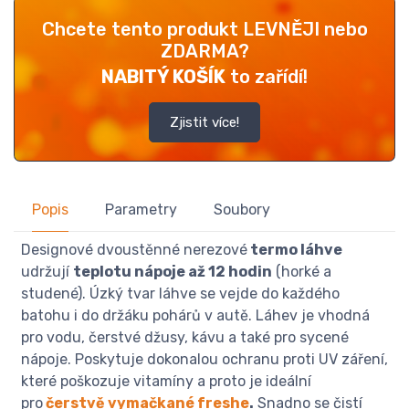
Chcete tento produkt LEVNĚJI nebo
ZDARMA?
NABITÝ KOŠÍK
to zařídí!
Zjistit více!
Popis
Parametry
Soubory
Designové dvoustěnné nerezové
termo láhve
udržují
teplotu nápoje až 12 hodin
(horké a
studené). Úzký tvar láhve se vejde do každého
batohu i do držáku pohárů v autě. Láhev je vhodná
pro vodu, čerstvé džusy, kávu a také pro sycené
nápoje. Poskytuje dokonalou ochranu proti UV záření,
které poškozuje vitamíny a proto je ideální
pro
čerstvě vymačkané freshe
.
Snadno se čistí