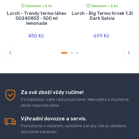
Skladem > 5 ks
Skladem > 5 ks
o
Lurch - Trendy termo láhev
Lurch - Big Termo hrnek 1,2l
00240853 - 500 ml
Dark Salvia
lemonade
450 Kč
699 Kč
Za své zboží vždy ručíme!
Co nabízíme, sami rádi používáme. Nekvalitní a zbytečné
zboží neprodáváme.
Výhradní dovozce a servis.
Pomůžeme s výběrem, vyřešíme záruky, vše je skladem,
doručíme kamkoliv.