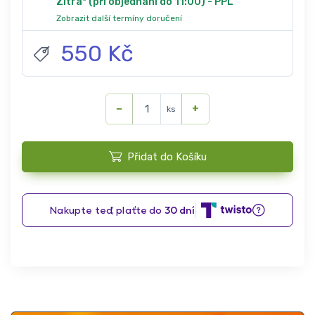
Zítra* (při objednání do 11:00) - PPL
Zobrazit další termíny doručení
550 Kč
−
+
ks
Přidat do Košíku