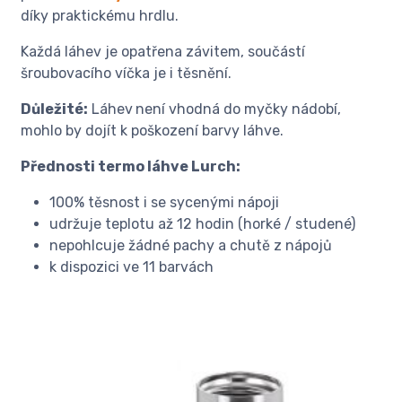
díky praktickému hrdlu.
Každá láhev je opatřena závitem, součástí
šroubovacího víčka je i těsnění.
Důležité:
Láhev
není vhodná do myčky nádobí,
mohlo by dojít k poškození barvy láhve.
Přednosti termo láhve Lurch:
100% těsnost i se sycenými nápoji
udržuje teplotu až 12 hodin (horké / studené)
nepohlcuje žádné pachy a chutě z nápojů
k dispozici ve 11 barvách