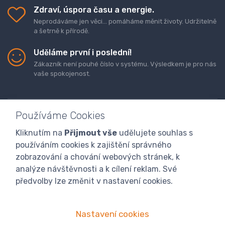
Zdraví, úspora času a energie.
Neprodáváme jen věci... pomáháme měnit životy. Udržitelně
a šetrně k přírodě.
Uděláme první i poslední!
Zákazník není pouhé číslo v systému. Výsledkem je pro nás
vaše spokojenost.
Používáme Cookies
Kliknutím na
Přijmout vše
udělujete souhlas s
Doprava a platba zboží
Kontaktujte nás
O nás
používáním cookies k zajištění správného
GDPR
Obchodní podmínky
Odstoupení od smlouvy
zobrazování a chování webových stránek, k
analýze návštěvnosti a k cílení reklam. Své
Program digitalizace
předvolby lze změnit v nastavení cookies.
Nastavení cookies