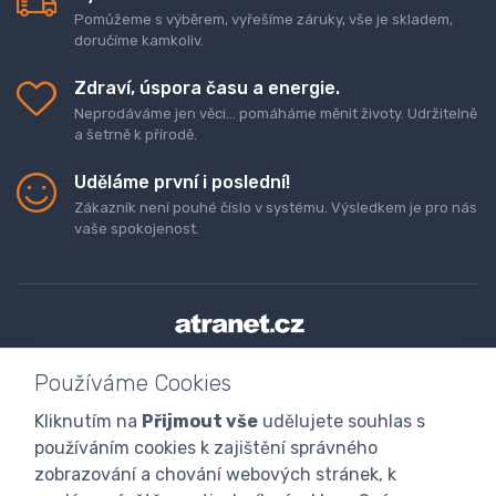
Pomůžeme s výběrem, vyřešíme záruky, vše je skladem,
doručíme kamkoliv.
Zdraví, úspora času a energie.
Neprodáváme jen věci... pomáháme měnit životy. Udržitelně
a šetrně k přírodě.
Uděláme první i poslední!
Zákazník není pouhé číslo v systému. Výsledkem je pro nás
vaše spokojenost.
Doprava a platba zboží
Kontaktujte nás
O nás
Používáme Cookies
GDPR
Obchodní podmínky
Odstoupení od smlouvy
Kliknutím na
Přijmout vše
udělujete souhlas s
Program digitalizace
používáním cookies k zajištění správného
zobrazování a chování webových stránek, k