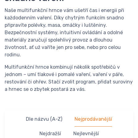
Naše multifunkční hrnce vám ušetří čas i energii při
každodenním vaření. Díky chytrým funkcím snadno
připravíte polévky, masa, omáčky i luštěniny.
Bezpečnostní systémy, intuitivní ovládání a odolné
materiály zaručují spolehlivý provoz a dlouhou
životnost, ať už vaříte jen pro sebe, nebo pro celou
rodinu.
Multifunkční hrnce kombinují několik spotřebičů v
jednom – umí tlakové i pomalé vaření, vaření v páře,
restování či ohřev. Stačí zvolit program, přidat suroviny
a hrnec se o zbytek postará za vás.
Dle názvu (A-Z)
Nejprodávanější
Nejdražší
Nejlevnější