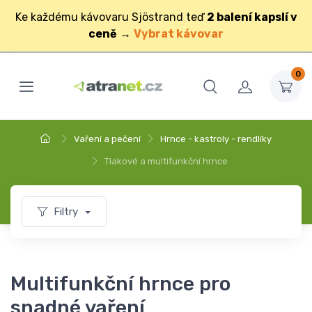
Ke každému kávovaru Sjöstrand teď
2 balení kapslí v
ceně
→
Vybrat kávovar
0
Vaření a pečení
Hrnce - kastroly - rendlíky
Tlakové a multifunkční hrnce
Filtry
Multifunkční hrnce pro
snadné vaření