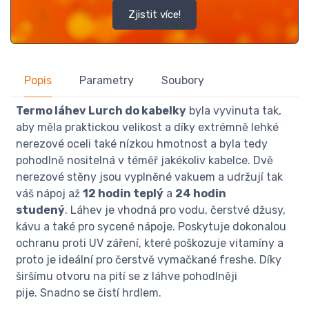
Zjistit více!
Popis
Parametry
Soubory
Termo láhev Lurch do kabelky
byla vyvinuta tak,
aby měla praktickou velikost a díky extrémně lehké
nerezové oceli také nízkou hmotnost a byla tedy
pohodlně nositelná v téměř jakékoliv kabelce. Dvě
nerezové stěny jsou vyplněné vakuem a udržují tak
váš nápoj až
12 hodin teplý
a
24 hodin
studený
. Láhev je vhodná pro vodu, čerstvé džusy,
kávu a také pro sycené nápoje. Poskytuje dokonalou
ochranu proti UV záření, které poškozuje vitamíny a
proto je ideální pro čerstvě vymačkané freshe. Díky
širšímu otvoru na pití se z láhve pohodlněji
pije. Snadno se čistí hrdlem.