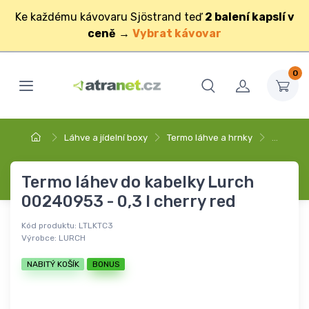
Ke každému kávovaru Sjöstrand teď
2 balení kapslí v
ceně
→
Vybrat kávovar
0
Láhve a jídelní boxy
Termo láhve a hrnky
…
Termo láhev do kabelky Lurch
00240953 - 0,3 l cherry red
Kód produktu:
LTLKTC3
Výrobce:
LURCH
NABITÝ KOŠÍK
BONUS