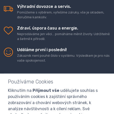
Výhradní dovozce a servis.
Pomůžeme s výběrem, vyřešíme záruky, vše je skladem,
doručíme kamkoliv.
Zdraví, úspora času a energie.
Neprodáváme jen věci... pomáháme měnit životy. Udržitelně
a šetrně k přírodě.
Uděláme první i poslední!
Zákazník není pouhé číslo v systému. Výsledkem je pro nás
vaše spokojenost.
Používáme Cookies
Kliknutím na
Přijmout vše
udělujete souhlas s
Doprava a platba zboží
Kontaktujte nás
O nás
používáním cookies k zajištění správného
GDPR
Obchodní podmínky
Odstoupení od smlouvy
zobrazování a chování webových stránek, k
analýze návštěvnosti a k cílení reklam. Své
Program digitalizace