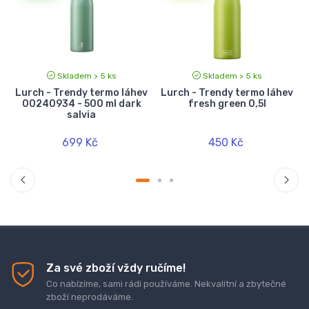
Skladem > 5 ks
Skladem > 5 ks
o
Lurch - Trendy termo láhev
Lurch - Trendy termo láhev
00240934 - 500 ml dark
fresh green 0,5l
salvia
699 Kč
450 Kč
Za své zboží vždy ručíme!
Co nabízíme, sami rádi používáme. Nekvalitní a zbytečné
zboží neprodáváme.