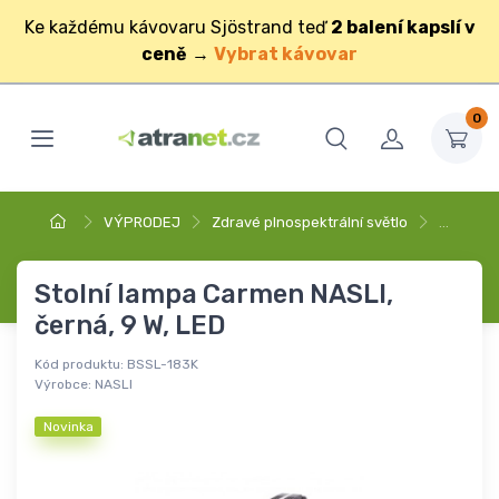
Ke každému kávovaru Sjöstrand teď
2 balení kapslí v
ceně
→
Vybrat kávovar
0
VÝPRODEJ
Zdravé plnospektrální světlo
…
Stolní lampa Carmen NASLI,
černá, 9 W, LED
Kód produktu:
BSSL-183K
Výrobce:
NASLI
Novinka