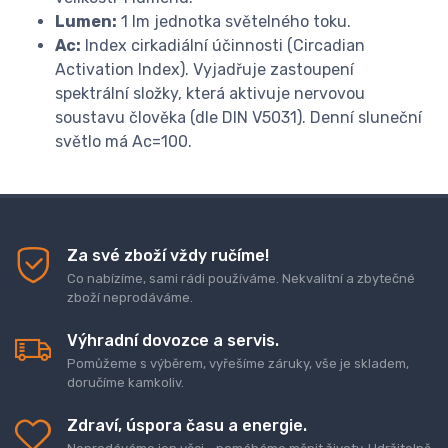
Lumen:
1 lm jednotka světelného toku.
Ac:
Index cirkadiální účinnosti (Circadian
Activation Index). Vyjadřuje zastoupení
spektrální složky, která aktivuje nervovou
soustavu člověka (dle DIN V5031). Denní sluneční
světlo má Ac=100.
Za své zboží vždy ručíme!
Co nabízíme, sami rádi používáme. Nekvalitní a zbytečné
zboží neprodáváme.
Výhradní dovozce a servis.
Pomůžeme s výběrem, vyřešíme záruky, vše je skladem,
doručíme kamkoliv.
Zdraví, úspora času a energie.