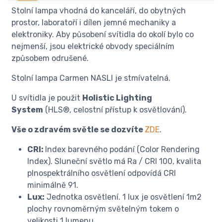
Stolní lampa vhodná do kanceláří, do obytných
prostor, laboratoří i dílen jemné mechaniky a
elektroniky. Aby působení svítidla do okolí bylo co
nejmenší, jsou elektrické obvody speciálním
způsobem odrušené.
Stolní lampa Carmen NASLI je stmívatelná.
U svítidla je použit
Holistic Lighting
System
(HLS®, celostní přístup k osvětlování).
Vše o zdravém světle se dozvíte
ZDE
.
CRI:
Index barevného podání (Color Rendering
Index). Sluneční světlo má Ra / CRI 100, kvalita
plnospektrálního osvětlení odpovídá CRI
minimálně 91.
Lux:
Jednotka osvětlení. 1 lux je osvětlení 1m2
plochy rovnoměrným světelným tokem o
velikosti 1 lumenu.