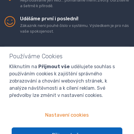
Neprodáváme jen věci... pomáháme měnit životy. Udržitelně
a šetrně k přírodě.
Uděláme první i poslední!
Zákazník není pouhé číslo v systému. Výsledkem je pro nás
vaše spokojenost.
Používáme Cookies
Kliknutím na
Přijmout vše
udělujete souhlas s
Doprava a platba zboží
Kontaktujte nás
O nás
používáním cookies k zajištění správného
GDPR
Obchodní podmínky
Odstoupení od smlouvy
zobrazování a chování webových stránek, k
analýze návštěvnosti a k cílení reklam. Své
Program digitalizace
předvolby lze změnit v nastavení cookies.
Nastavení cookies