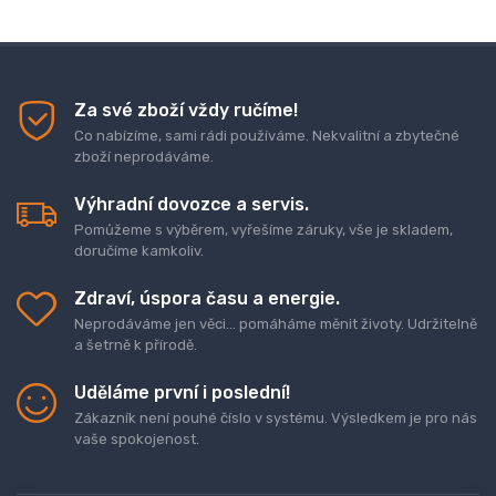
Za své zboží vždy ručíme!
Co nabízíme, sami rádi používáme. Nekvalitní a zbytečné
zboží neprodáváme.
Výhradní dovozce a servis.
Pomůžeme s výběrem, vyřešíme záruky, vše je skladem,
doručíme kamkoliv.
Zdraví, úspora času a energie.
Neprodáváme jen věci... pomáháme měnit životy. Udržitelně
a šetrně k přírodě.
Uděláme první i poslední!
Zákazník není pouhé číslo v systému. Výsledkem je pro nás
vaše spokojenost.