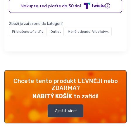
Zboží je zařazeno do kategorií:
Příslušenství a díly
Outlet
Méně odpadu. Více kávy.
Chcete tento produkt LEVNĚJI nebo
ZDARMA?
NABITÝ KOŠÍK
to zařídí!
Zjistit více!