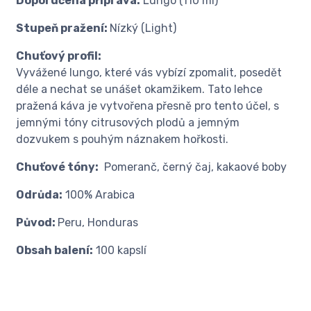
Doporučená příprava:
Lungo (110 ml)
Stupeň pražení:
Nízký (Light)
Chuťový profil:
Vyvážené lungo, které vás vybízí zpomalit, posedět
déle a nechat se unášet okamžikem. Tato lehce
pražená káva je vytvořena přesně pro tento účel, s
jemnými tóny citrusových plodů a jemným
dozvukem s pouhým náznakem hořkosti.
Chuťové tóny:
Pomeranč, černý čaj, kakaové boby
Odrůda:
100% Arabica
Původ:
Peru, Honduras
Obsah balení:
100 kapslí