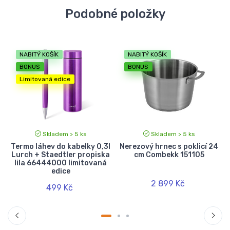
Podobné položky
NABITÝ KOŠÍK
NABITÝ KOŠÍK
BONUS
BONUS
Limitovaná edice
Skladem > 5 ks
Skladem > 5 ks
Termo láhev do kabelky 0,3l
Nerezový hrnec s poklicí 24
Lurch + Staedtler propiska
cm Combekk 151105
lila 66444000 limitovaná
edice
2 899 Kč
499 Kč