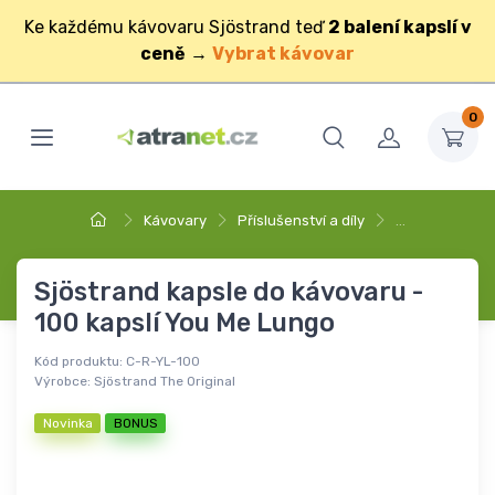
Ke každému kávovaru Sjöstrand teď
2 balení kapslí v
ceně
→
Vybrat kávovar
0
Kávovary
Příslušenství a díly
…
Sjöstrand kapsle do kávovaru -
100 kapslí You Me Lungo
Kód produktu:
C-R-YL-100
Výrobce:
Sjöstrand The Original
Novinka
BONUS