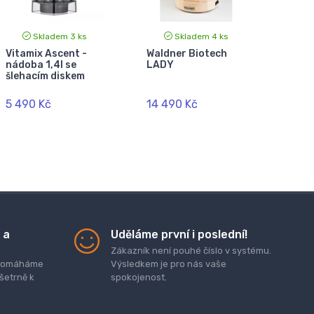
Skladem 3 ks
Skladem 4 ks
Vitamix Ascent -
Waldner Biotech
nádoba 1,4l se
LADY
šlehacím diskem
5 490 Kč
14 490 Kč
 a
Uděláme první i poslední!
Zákazník není pouhé číslo v systému.
. pomáháme
Výsledkem je pro nás vaše
 šetrně k
spokojenost.