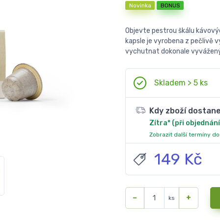
Novinka
BONUS
Objevte pestrou škálu kávovýc
kapsle je vyrobena z pečlivě 
vychutnat dokonale vyvážený 
Skladem > 5 ks
Kdy zboží dostan
Zítra* (při objednání
Zobrazit další termíny d
149 Kč
−
+
ks