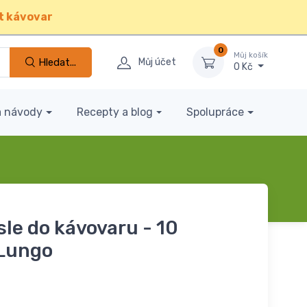
t kávovar
0
Můj košík
Hledat...
Můj účet
0 Kč
a návody
Recepty a blog
Spolupráce
le do kávovaru - 10
 Lungo