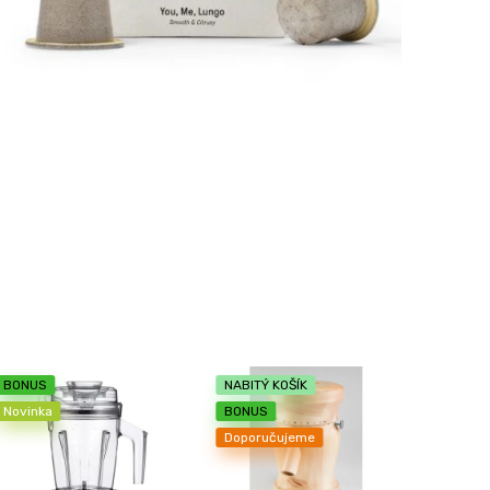
BONUS
NABITÝ KOŠÍK
Novinka
BONUS
Doporučujeme