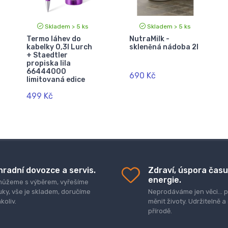
Skladem > 5 ks
Skladem > 5 ks
Termo láhev do
NutraMilk -
kabelky 0,3l Lurch
skleněná nádoba 2l
+ Staedtler
propiska lila
66444000
690 Kč
limitovaná edice
499 Kč
hradní dovozce a servis.
Zdraví, úspora času
energie.
ůžeme s výběrem, vyřešíme
uky, vše je skladem, doručíme
Neprodáváme jen věci..
koliv.
měnit životy. Udržitelně a
přírodě.