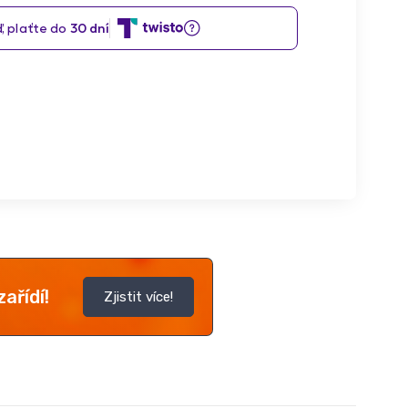
ařídí!
Zjistit více!