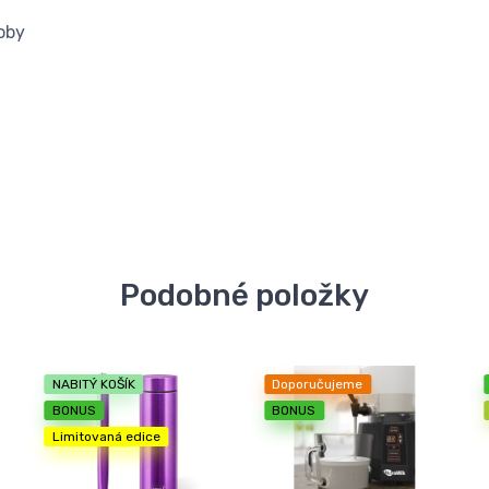
oby
Podobné položky
NABITÝ KOŠÍK
Doporučujeme
BONUS
BONUS
Limitovaná edice