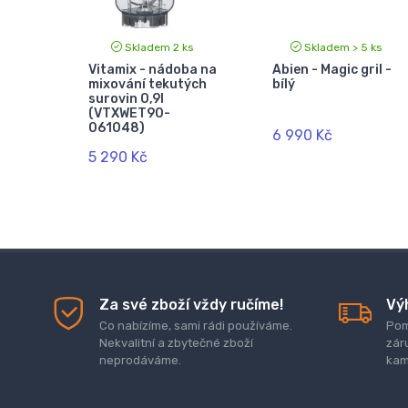
Skladem 2 ks
Skladem > 5 ks
Vitamix - nádoba na
Abien - Magic gril -
mixování tekutých
bílý
surovin 0,9l
(VTXWET90-
061048)
6 990 Kč
5 290 Kč
Za své zboží vždy ručíme!
Vý
Co nabízíme, sami rádi používáme.
Pom
Nekvalitní a zbytečné zboží
zár
neprodáváme.
kam