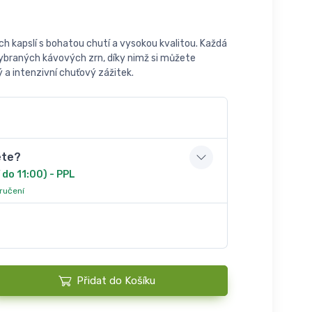
h kapslí s bohatou chutí a vysokou kvalitou. Každá
vybraných kávových zrn, díky nimž si můžete
a intenzivní chuťový zážitek.
ete?
 do 11:00) - PPL
oručení
Přidat do Košíku