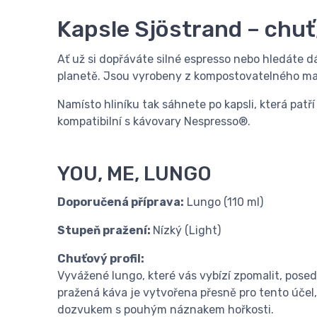
Kapsle Sjöstrand – chuť
Ať už si dopřáváte silné espresso nebo hledáte d
planetě. Jsou vyrobeny z kompostovatelného mater
Namísto hliníku tak sáhnete po kapsli, která patř
kompatibilní s kávovary Nespresso®.
YOU, ME, LUNGO
Doporučená příprava:
Lungo (110 ml)
Stupeň pražení:
Nízký (Light)
Chuťový profil:
Vyvážené lungo, které vás vybízí zpomalit, pose
pražená káva je vytvořena přesně pro tento úče
dozvukem s pouhým náznakem hořkosti.