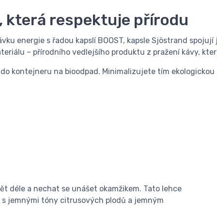
, která respektuje přírodu
ávku energie s řadou kapslí BOOST, kapsle Sjöstrand spojují
iálu – přírodního vedlejšího produktu z pražení kávy, který
í do kontejneru na bioodpad. Minimalizujete tím ekologickou 
dět déle a nechat se unášet okamžikem. Tato lehce
l, s jemnými tóny citrusových plodů a jemným