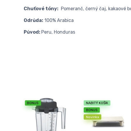
Chuťové tóny:
Pomeranč, černý čaj, kakaové b
Odrůda:
100% Arabica
Původ:
Peru, Honduras
BONUS
NABITÝ KOŠÍK
BONUS
Novinka