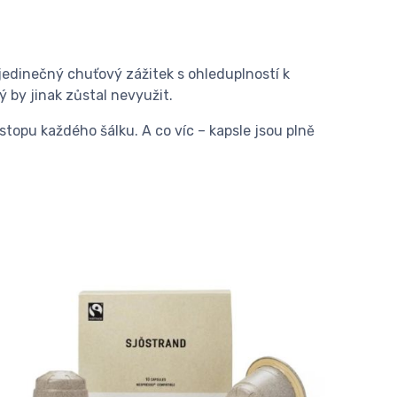
 jedinečný chuťový zážitek s ohleduplností k
 by jinak zůstal nevyužit.
stopu každého šálku. A co víc – kapsle jsou plně