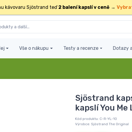
u kávovaru Sjöstrand teď
2 balení kapslí v ceně
→
Vybra
ej
Vše o nákupu
Testy a recenze
Dotazy 
Sjöstrand kaps
kapslí You Me
Kód produktu:
C-R-YL-10
Výrobce:
Sjöstrand The Original