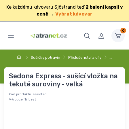
Ke každému kávovaru Sjöstrand teď
2 balení kapslí v
ceně
→
Vybrat kávovar
0
Sušičky potravin
Příslušenství a díly
…
Sedona Express - sušící vložka na
tekuté suroviny - velká
Kód produktu:
ssevtsd
Výrobce:
Tribest