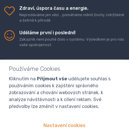
Zdraví, úspora času a energie.
Neprodáváme jen věci... pomáháme měnit životy. Udržitelně
a šetrně k přírodě.
Uděláme první i poslední!
Zákazník není pouhé číslo v systému. Výsledkem je pro nás
vaše spokojenost.
Používáme Cookies
Kliknutím na
Přijmout vše
udělujete souhlas s
Doprava a platba zboží
Kontaktujte nás
O nás
používáním cookies k zajištění správného
GDPR
Obchodní podmínky
Odstoupení od smlouvy
zobrazování a chování webových stránek, k
analýze návštěvnosti a k cílení reklam. Své
Program digitalizace
předvolby lze změnit v nastavení cookies.
Nastavení cookies