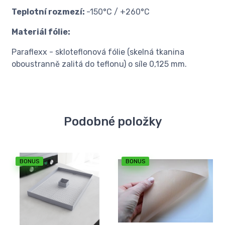
Teplotní rozmezí:
-150°C / +260°C
Materiál fólie:
Paraflexx - skloteflonová fólie (skelná tkanina
oboustranně zalitá do teflonu) o síle 0,125 mm.
Podobné položky
BONUS
BONUS