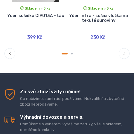
Skladem > 5 ks
Skladem > 5 ks
1
Yden sušička CI9013A - tác
Yden infra - sušící vložka na
tekuté suroviny
399 Kč
230 Kč
Za své zboží vždy ručíme!
Co nabízíme, sami rádi používáme. Nekvalitní a zbytečné
zboží neprodáváme.
Výhradní dovozce a servis.
Pomůžeme s výběrem, vyřešíme záruky, vše je skladem,
doručíme kamkoliv.