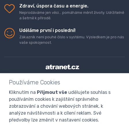
Zdraví, úspora času a energie.
Neprodáváme jen věci... pomáháme měnit životy. Udržitelně
a šetrně k přírodě.
Uděláme první i poslední!
Zákazník není pouhé číslo v systému. Výsledkem je pro nás
vaše spokojenost.
Doprava a platba zboží
Kontaktujte nás
O nás
Používáme Cookies
GDPR
Obchodní podmínky
Odstoupení od smlouvy
Kliknutím na
Přijmout vše
udělujete souhlas s
Program digitalizace
používáním cookies k zajištění správného
zobrazování a chování webových stránek, k
analýze návštěvnosti a k cílení reklam. Své
předvolby lze změnit v nastavení cookies.