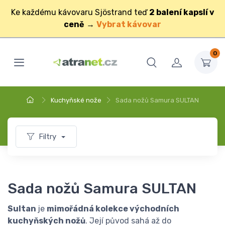
Ke každému kávovaru Sjöstrand teď
2 balení kapslí v
ceně
→
Vybrat kávovar
0
Kuchyňské nože
Sada nožů Samura SULTAN
Filtry
Sada nožů Samura SULTAN
Sultan
je
mimořádná kolekce východních
kuchyňských nožů
. Její původ sahá až do