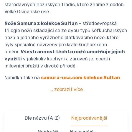
starodávných nožířských tradic, které známe z období
Velké Osmanské říše.
Nože Samura z kolekce Sultan
- středoevropská
trilogie nožů skládající se ze dvou typů šéfkuchařských
nožů a jednoho výrazného plátkovacího nože, které
byly speciálně navrženy pro krále kuchařského
umění.
Všestrannost těchto nožů umožňuje jejich
využití
v jakékoliv kuchyni a zároveň jej ocení i
milovníci přežití v divoké přírodě.
Nabídka také na
samura-usa.com kolekce Sultan
.
... zobrazit více
Dle názvu (A-Z)
Nejprodávanější
Nejdražší
Nejlevnější