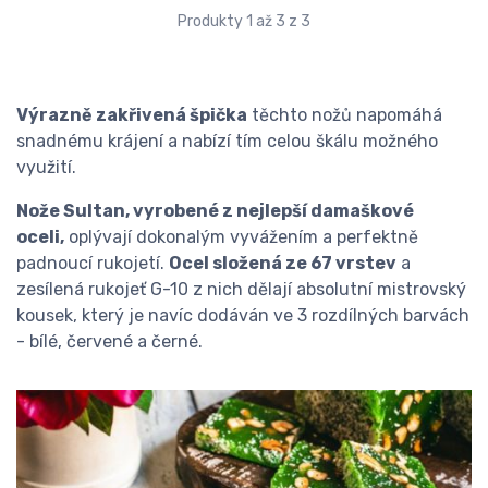
Produkty 1 až 3 z 3
Výrazně zakřivená špička
těchto nožů napomáhá
snadnému krájení a nabízí tím celou škálu možného
využití.
Nože Sultan, vyrobené z nejlepší damaškové
oceli,
oplývají dokonalým vyvážením a perfektně
padnoucí rukojetí.
Ocel složená ze 67 vrstev
a
zesílená rukojeť G-10 z nich dělají absolutní mistrovský
kousek, který je navíc dodáván ve 3 rozdílných barvách
- bílé, červené a černé.