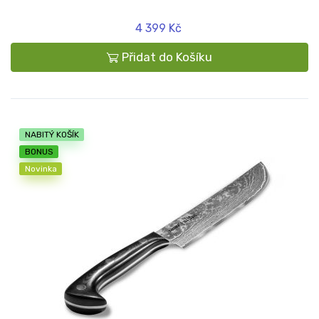
4 399 Kč
Přidat do Košíku
NABITÝ KOŠÍK
BONUS
Novinka