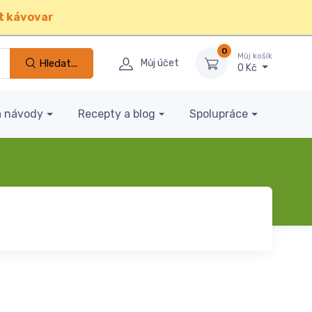
t kávovar
0
Můj košík
Hledat...
Můj účet
0 Kč
a návody
Recepty a blog
Spolupráce