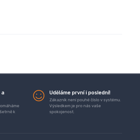
 a
Uděláme první i poslední!
Zákazník není pouhé číslo v systému.
. pomáháme
Výsledkem je pro nás vaše
 šetrně k
spokojenost.