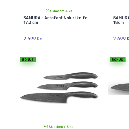
Skladem 4 ks
SAMURA - Artefact Nakiri knife
SAMURA 
17,3 cm
18cm
2 699 Kč
2 699 
BONUS
BONUS
Skladem > 5 ks