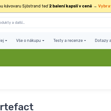
u kávovaru Sjöstrand teď
2 balení kapslí v ceně
→
Vybra
ej
Vše o nákupu
Testy a recenze
Dotazy 
rtefact