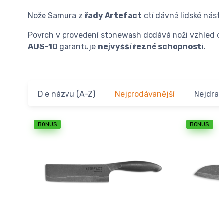
Nože Samura z
řady Artefact
ctí dávné lidské nás
Povrch v provedení stonewash dodává noži vzhled o
AUS-10
garantuje
nejvyšší řezné schopnosti
.
Dle názvu (A-Z)
Nejprodávanější
Nejdra
BONUS
BONUS