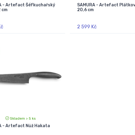
 - Artefact Šéfkuchařský
SAMURA - Artefact Plátkov
2 cm
20,6 cm
Kč
2 599 Kč
Skladem > 5 ks
- Artefact Nůž Hakata