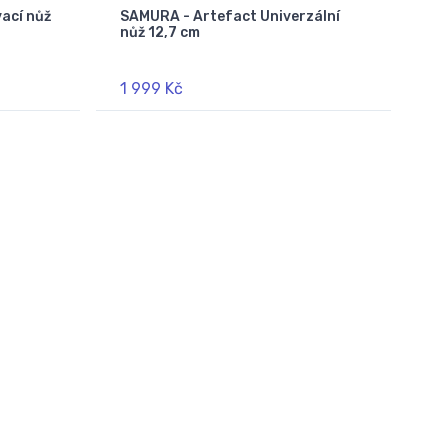
ací nůž
SAMURA - Artefact Univerzální
nůž 12,7 cm
1 999 Kč