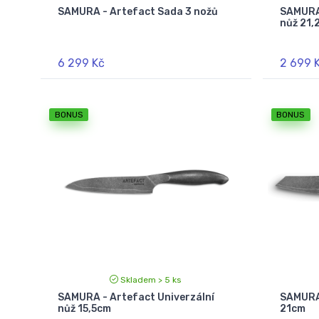
SAMURA - Artefact Sada 3 nožů
SAMURA
nůž 21,
6 299 Kč
2 699 
BONUS
BONUS
Skladem > 5 ks
SAMURA - Artefact Univerzální
SAMURA 
nůž 15,5cm
21cm