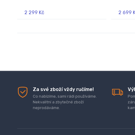
2 299 Kč
2 699 
Za své zboží vždy ručíme!
Vý
Co nabízíme, sami rádi používáme.
Pom
Nekvalitní a zbytečné zboží
zár
neprodáváme.
kam