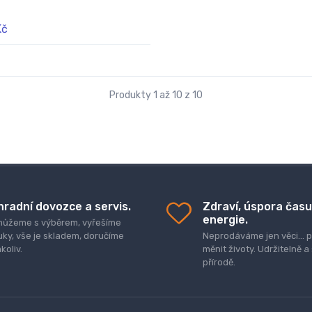
Kč
Produkty 1 až 10 z 10
hradní dovozce a servis.
Zdraví, úspora času
energie.
ůžeme s výběrem, vyřešíme
uky, vše je skladem, doručíme
Neprodáváme jen věci..
koliv.
měnit životy. Udržitelně a
přírodě.