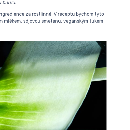
u barvu.
 ingredience za rostlinné. V receptu bychom tyto
ým mlékem, sójovou smetanu, veganským tukem