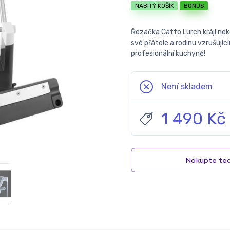
NABITÝ KOŠÍK
BONUS
Řezačka Catto Lurch krájí ne
své přátele a rodinu vzrušují
profesionální kuchyně!
Není skladem
1 490 Kč