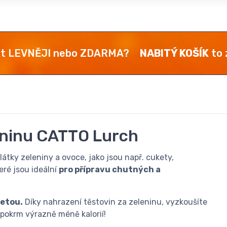
kt LEVNĚJI nebo ZDARMA?
NABITÝ KOŠÍK
to z
eninu CATTO Lurch​
átky zeleniny a ovoce, jako jsou např. cukety,
eré jsou ideální
pro přípravu chutných a
ketou.
Díky nahrazení těstovin za zeleninu, vyzkoušíte
pokrm výrazně méně kalorií!