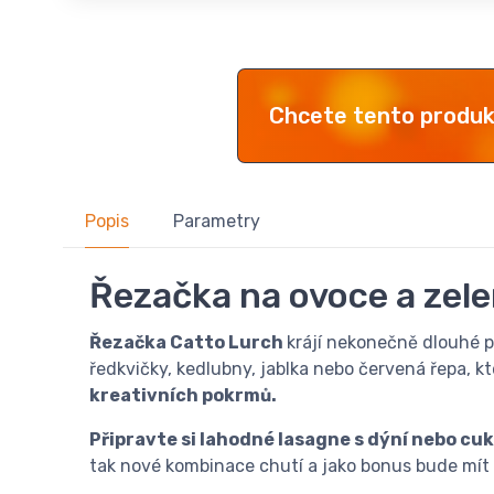
Chcete tento produ
Popis
Parametry
Řezačka na ovoce a zel
Řezačka Catto Lurch
krájí nekonečně dlouhé pl
ředkvičky, kedlubny, jablka nebo červená řepa, kt
kreativních pokrmů.
Připravte si lahodné lasagne s dýní nebo cu
tak nové kombinace chutí a jako bonus bude mít 