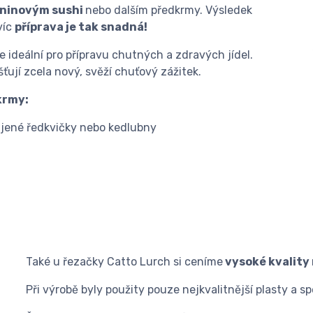
eninovým sushi
nebo dalším předkrmy. Výsledek
víc
příprava je tak snadná!
Je ideální pro přípravu chutných a zdravých jídel.
ťují zcela nový, svěží chuťový zážitek.
krmy:
ájené ředkvičky nebo kedlubny
Také u řezačky Catto Lurch si ceníme
vysoké kvality
Při výrobě byly použity pouze nejkvalitnější plasty a sp