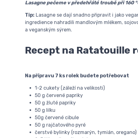
Lasagne pečeme v předehřáté troubě při 160 °
Tip:
Lasagne se dají snadno připravit i jako vegan
ingredience nahradili mandlovým mlékem, sojo
a veganským sýrem.
Recept na Ratatouille r
Na přípravu 7 ks rolek budete potřebovat
1-2 cukety (záleží na velikosti)
50 g červené papriky
50 g žluté papriky
50 g lilku
50g červené cibule
50 g rajčatového pyré
čerstvé bylinky (rozmarýn, tymián, oregano)