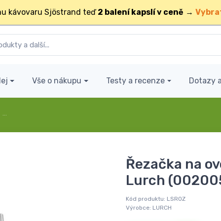
u kávovaru Sjöstrand teď
2 balení kapslí v ceně
→
Vybra
ej
Vše o nákupu
Testy a recenze
Dotazy 
…
Řezačka na ov
Lurch (00200
Kód produktu:
LSROZ
Výrobce:
LURCH