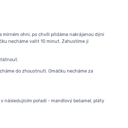
na mírném ohni, po chvíli přidáme nakrájenou dýni
ku necháme vařit 10 minut. Zahustíme ji
zlátnout.
 mícháme do zhoustnutí. Omáčku necháme za
y
v následujícím pořadí - mandlový bešamel, pláty