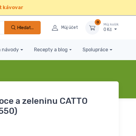
t kávovar
0
Můj košík
Hledat...
Můj účet
0 Kč
a návody
Recepty a blog
Spolupráce
oce a zeleninu CATTO
550)