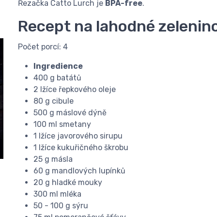
Řezačka Catto Lurch je
BPA-free
.
Recept na lahodné zelenin
Počet porcí: 4
Ingredience
400 g batátů
2 lžíce řepkového oleje
80 g cibule
500 g máslové dýně
100 ml smetany
1 lžíce javorového sirupu
1 lžíce kukuřičného škrobu
25 g másla
60 g mandlových lupínků
20 g hladké mouky
300 ml mléka
50 - 100 g sýru