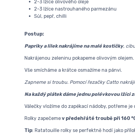
2-3 lžíce olivového oleje
2-3 lžíce nastrouhaného parmezánu
Sůl, pepř, chilli
Postup:
Papriky a lilek nakrájíme na malé kostičky
, cib
Nakrájenou zeleninu pokapeme olivovým olejem. Př
Vše smícháme a krátce osmažíme na pánvi.
Zapneme si troubu. Pomocí řezačky Catto nakráj
Na každý plátek dáme jednu polévkovou lžíci 
Válečky vložíme do zapékací nádoby, potřeme j
Rolky zapečeme
v předehřáté troubě při 160 °
Tip
: Ratatouille rolky se perfektně hodí jako př