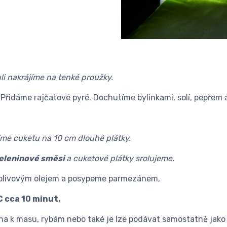
uli nakrájíme na tenké proužky.
idáme rajčatové pyré. Dochutíme bylinkami, solí, pepřem a 
íme cuketu na 10 cm dlouhé plátky.
zeleninové směsi
a cuketové plátky srolujeme.
e olivovým olejem a posypeme parmezánem,
C cca 10 minut.
íloha k masu, rybám nebo také je lze podávat samostatně jak