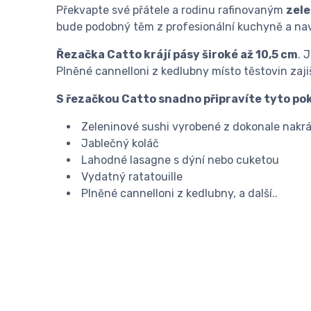
Překvapte své přátele a rodinu rafinovaným
zel
bude podobný těm z profesionální kuchyně a na
Řezačka Catto krájí pásy široké až 10,5 cm
. 
Plněné cannelloni z kedlubny místo těstovin zajiš
S řezačkou Catto snadno připravíte tyto po
Zeleninové sushi vyrobené z dokonale nakr
Jablečný koláč
Lahodné lasagne s dýní nebo cuketou
Vydatný ratatouille
Plněné cannelloni z kedlubny, a další..