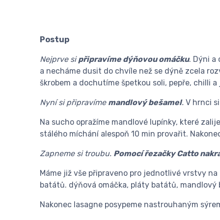
Postup
Nejprve si
připravíme dýňovou omáčku
. Dýni a
a necháme dusit do chvíle než se dýně zcela r
škrobem a dochutíme špetkou soli, pepře, chilli 
Nyní si připravíme
mandlový bešamel
.
V hrnci s
Na sucho opražíme mandlové lupínky, které zal
stálého míchání alespoň 10 min provařit. Nakonec
Zapneme si troubu.
Pomocí řezačky Catto nakr
Máme již vše připraveno pro jednotlivé vrstvy n
batátů. dýňová omáčka, pláty batátů, mandlový b
Nakonec lasagne posypeme nastrouhaným sýre