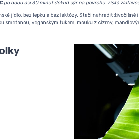
C
po dobu asi 30 minut dokud sýr na povrchu získá zlatavo
ské jídlo, bez lepku a bez laktózy. Stačí nahradit živočišné
vou smetanou, veganským tukem, mouku z cizrny, mandlov
olky