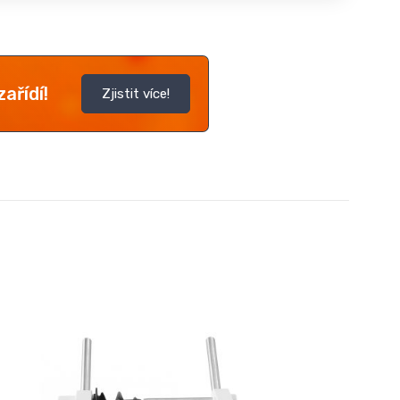
ařídí!
Zjistit více!