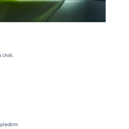
chilli.
o předkrm