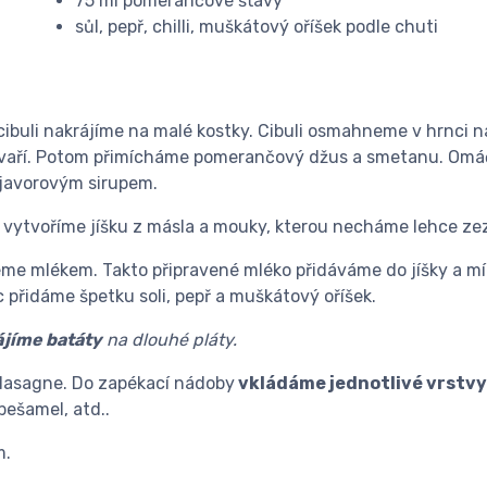
75 ml pomerančové šťávy
sůl, pepř, chilli, muškátový oříšek podle chuti
 cibuli nakrájíme na malé kostky. Cibuli osmahneme v hrnci 
ozvaří. Potom přimícháme pomerančový džus a smetanu. Omáč
a javorovým sirupem.
i vytvoříme jíšku z másla a mouky, kterou necháme lehce ze
ijeme mlékem. Takto připravené mléko přidáváme do jíšky a
 přidáme špetku soli, pepř a muškátový oříšek.
ájíme batáty
na dlouhé pláty.
a lasagne. Do zapékací nádoby
vkládáme jednotlivé vrstv
ešamel, atd..
m.