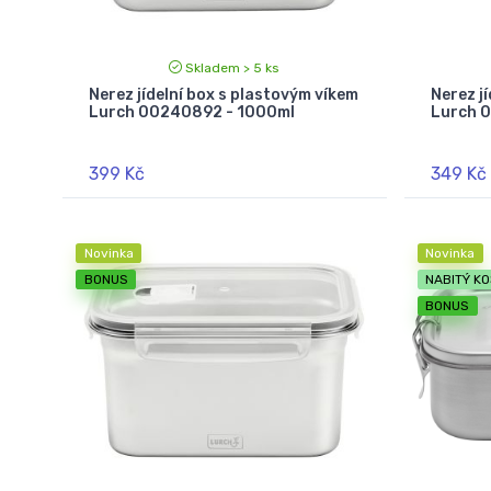
Skladem > 5 ks
Nerez jídelní box s plastovým víkem
Nerez j
Lurch 00240892 - 1000ml
Lurch 
399 Kč
349 Kč
Novinka
Novinka
BONUS
NABITÝ KO
BONUS