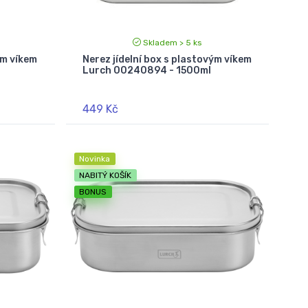
Skladem > 5 ks
ým víkem
Nerez jídelní box s plastovým víkem
Lurch 00240894 - 1500ml
449 Kč
Novinka
NABITÝ KOŠÍK
BONUS