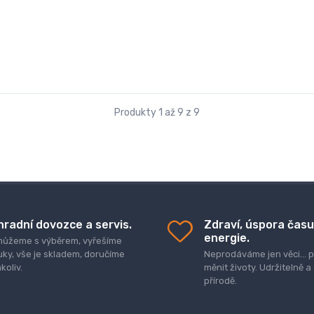
Produkty 1 až 9 z 9
hradní dovozce a servis.
Zdraví, úspora času
energie.
ůžeme s výběrem, vyřešíme
uky, vše je skladem, doručíme
Neprodáváme jen věci..
koliv.
měnit životy. Udržitelně a
přírodě.