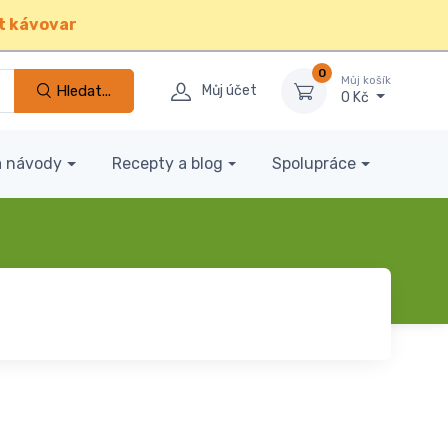
t kávovar
0
Můj košík
Hledat...
Můj účet
0 Kč
a návody
Recepty a blog
Spolupráce