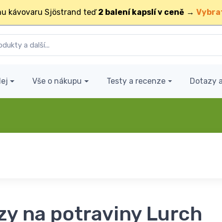
u kávovaru Sjöstrand teď
2 balení kapslí v ceně
→
Vybra
ej
Vše o nákupu
Testy a recenze
Dotazy 
zy na potraviny Lurch