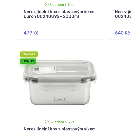
Skladem > 5 ks
Nerez jídelní box s plastovým víkem
Nerez j
Lurch 00240895 - 2000ml
002408
479 Kč
640 Kč
Novinka
BONUS
Skladem > 5 ks
Nerez jídelní box s plastovým víkem