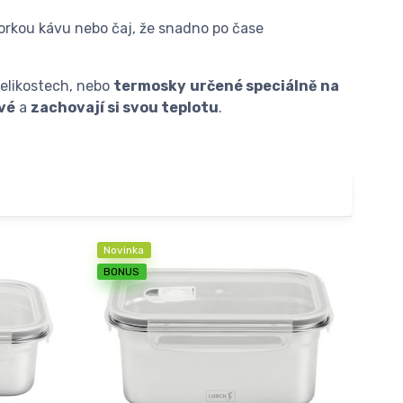
horkou kávu nebo čaj, že snadno po čase
elikostech, nebo
termosky
určené speciálně na
vé
a
zachovají si svou teplotu
.
Novinka
BONUS