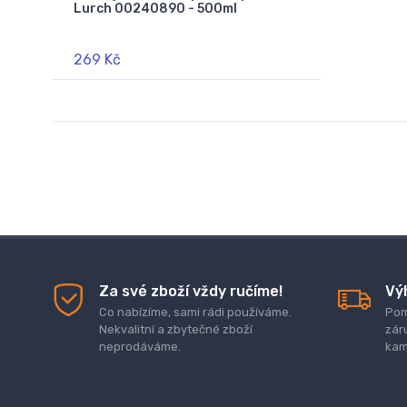
Lurch 00240890 - 500ml
269 Kč
Za své zboží vždy ručíme!
Vý
Co nabízíme, sami rádi používáme.
Pom
Nekvalitní a zbytečné zboží
zár
neprodáváme.
kam