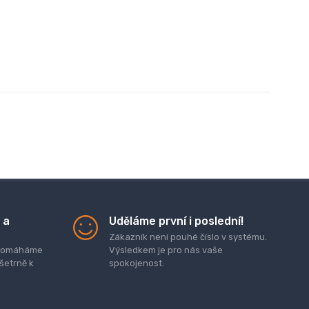
 a
Uděláme první i poslední!
Zákazník není pouhé číslo v systému.
. pomáháme
Výsledkem je pro nás vaše
 šetrně k
spokojenost.