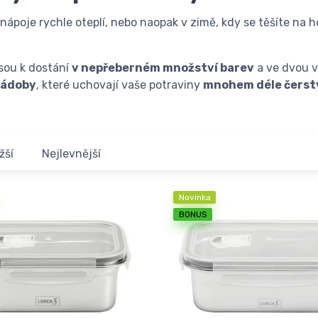
nápoje rychle oteplí, nebo naopak v zimě, kdy se těšíte na 
jsou k dostání
v nepřeberném množství barev
a ve dvou v
nádoby
, které uchovají vaše potraviny
mnohem déle čerst
žší
Nejlevnější
Novinka
BONUS