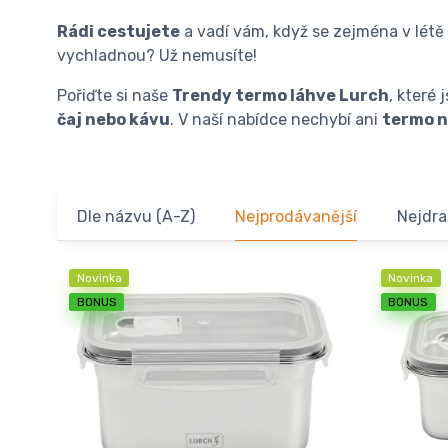
Rádi cestujete
a vadí vám, když se zejména v létě 
vychladnou? Už nemusíte!
Pořiďte si naše
Trendy termo láhve Lurch
, které 
čaj nebo kávu
. V naší nabídce nechybí ani
termo 
Dle názvu (A-Z)
Nejprodávanější
Nejdra
Novinka
Novinka
BONUS
BONUS