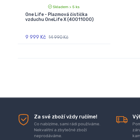
Skladem > 5 ks
One Life - Plazmová čistička
vzduchu OneLife X (40011000)
9 999 Kč
14 990 Kč
Za své zboží vždy ručíme!
Vý
Co nabízíme, sami rádi používáme.
Pom
Nekvalitní a zbytečné zboží
zár
neprodáváme.
kam