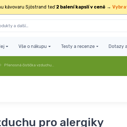
u kávovaru Sjöstrand teď
2 balení kapslí v ceně
→
Vybra
ej
Vše o nákupu
Testy a recenze
Dotazy 
Přenosná čistička vzduchu…
zduchu pro alergiky