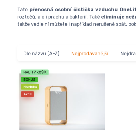
Tato
přenosná osobní čistička vzduchu OneLi
roztočů, ale i prachu a bakterií. Také
eliminuje než
takže vedle ní můžete i například nerušeně spát, po
Dle názvu (A-Z)
Nejprodávanější
Nejdra
NABITÝ KOŠÍK
BONUS
Novinka
Akce