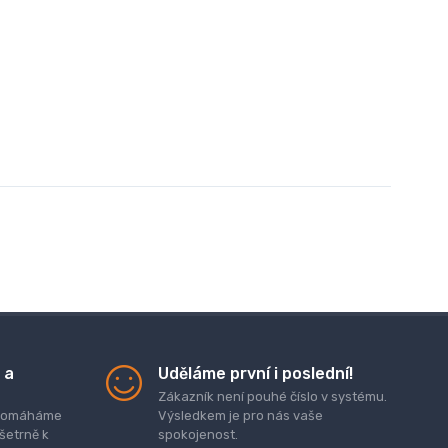
 a
Uděláme první i poslední!
Zákazník není pouhé číslo v systému.
. pomáháme
Výsledkem je pro nás vaše
 šetrně k
spokojenost.