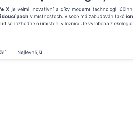
fe X
je velmi inovativní a díky moderní technologii účin
ádoucí pach
v místnostech. V sobě má zabudován také
io
kud se rozhodne o umístění v ložnici. Je vyrobena z ekologi
žší
Nejlevnější