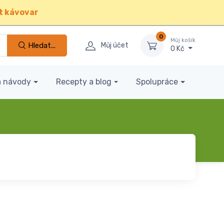
t kávovar
0
Můj košík
Hledat...
Můj účet
0 Kč
a návody
Recepty a blog
Spolupráce