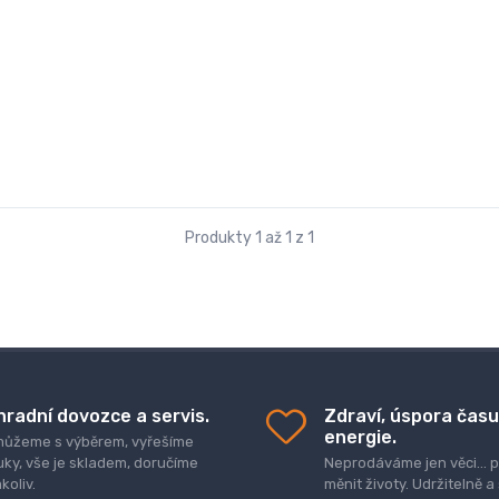
Produkty 1 až 1 z 1
hradní dovozce a servis.
Zdraví, úspora času
energie.
ůžeme s výběrem, vyřešíme
uky, vše je skladem, doručíme
Neprodáváme jen věci..
koliv.
měnit životy. Udržitelně a