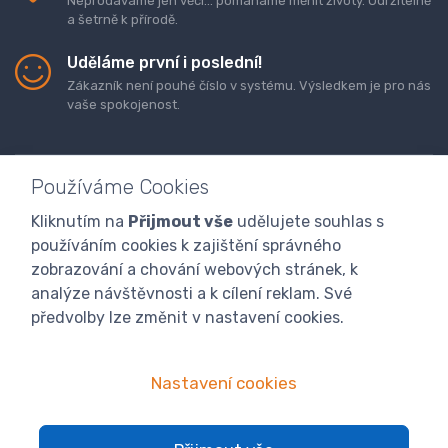
Neprodáváme jen věci... pomáháme měnit životy. Udržitelně
a šetrně k přírodě.
Uděláme první i poslední!
Zákazník není pouhé číslo v systému. Výsledkem je pro nás
vaše spokojenost.
Používáme Cookies
Kliknutím na
Přijmout vše
udělujete souhlas s
Doprava a platba zboží
Kontaktujte nás
O nás
používáním cookies k zajištění správného
GDPR
Obchodní podmínky
Odstoupení od smlouvy
zobrazování a chování webových stránek, k
analýze návštěvnosti a k cílení reklam. Své
Program digitalizace
předvolby lze změnit v nastavení cookies.
Nastavení cookies