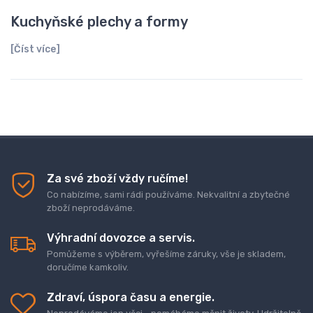
Kuchyňské plechy a formy
[Číst více]
Za své zboží vždy ručíme!
Co nabízíme, sami rádi používáme. Nekvalitní a zbytečné
zboží neprodáváme.
Výhradní dovozce a servis.
Pomůžeme s výběrem, vyřešíme záruky, vše je skladem,
doručíme kamkoliv.
Zdraví, úspora času a energie.