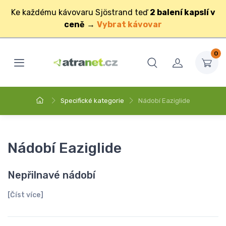
Ke každému kávovaru Sjöstrand teď
2 balení kapslí v
ceně
→
Vybrat kávovar
0
Specifické kategorie
Nádobí Eaziglide
Nádobí Eaziglide
Nepřilnavé nádobí
[Číst více]