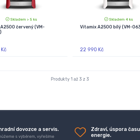
Skladem > 5 ks
Skladem 4 ks
 A2500 červený (VM-
Vitamix A2500 bílý (VM-06
)
 Kč
22 990 Kč
Produkty 1 až 3 z 3
hradní dovozce a servis.
Zdraví, úspora času
energie.
ůžeme s výběrem, vyřešíme