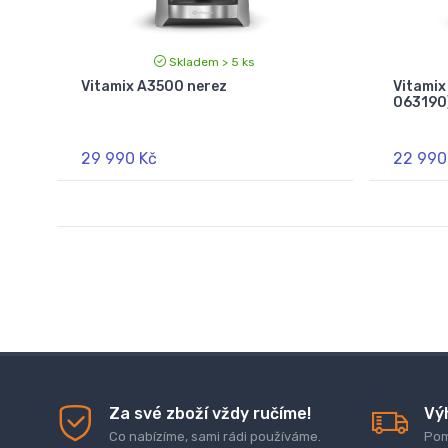
Skladem > 5 ks
Vitamix A3500 nerez
Vitamix
063190
29 990 Kč
22 990
Za své zboží vždy ručíme!
Vý
Co nabízíme, sami rádi používáme.
Pom