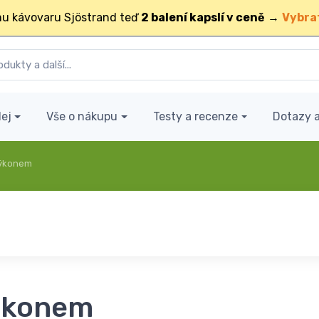
u kávovaru Sjöstrand teď
2 balení kapslí v ceně
→
Vybra
ej
Vše o nákupu
Testy a recenze
Dotazy 
výkonem
výkonem