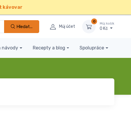
t kávovar
0
Můj košík
Hledat...
Můj účet
0 Kč
a návody
Recepty a blog
Spolupráce