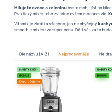
Milujete ovoce a zeleninu
byste mohli jíst po kil
Praktický mixér toho zvládne ovšem mnohem víc.
K
Vitamix je zkrátka všechno, jen ne obyčejný
kuchy
smoothie mixéru za super cenu. Děti vás za to budo
Dle názvu (A-Z)
Nejprodávanější
Nejdra
NABITÝ KOŠÍK
NABITÝ KO
BONUS
BONUS
Doporučujeme