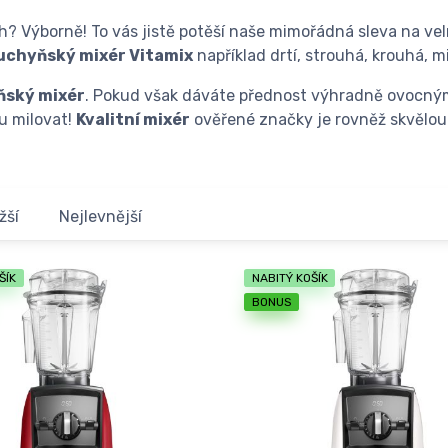
ech? Výborně! To vás jistě potěší naše mimořádná sleva na v
uchyňský mixér Vitamix
například drtí, strouhá, krouhá, m
ňský mixér
. Pokud však dáváte přednost výhradně ovocným
u milovat!
Kvalitní mixér
ověřené značky je rovněž skvělou
žší
Nejlevnější
ŠÍK
NABITÝ KOŠÍK
BONUS