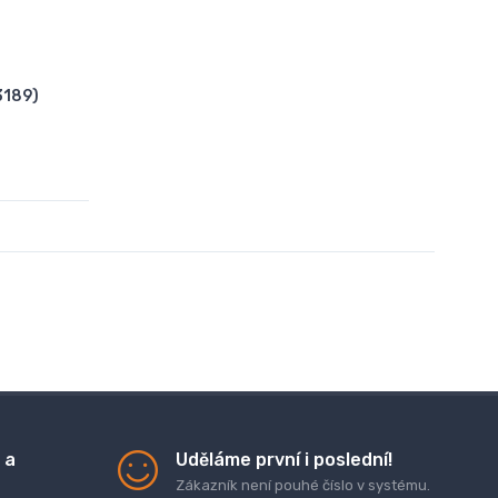
3189)
 a
Uděláme první i poslední!
Zákazník není pouhé číslo v systému.