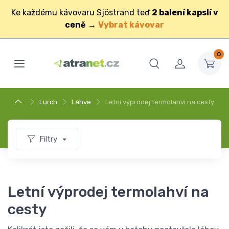
Ke každému kávovaru Sjöstrand teď
2 balení kapslí v
ceně
→
Vybrat kávovar
0
Lurch
Láhve
Letní výprodej termolahví na cesty
Filtry
Letní výprodej termolahví na
cesty