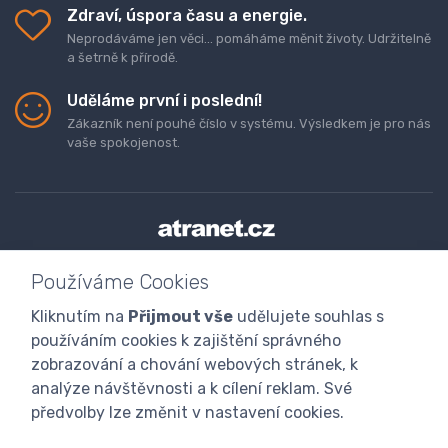
Zdraví, úspora času a energie.
Neprodáváme jen věci... pomáháme měnit životy. Udržitelně
a šetrně k přírodě.
Uděláme první i poslední!
Zákazník není pouhé číslo v systému. Výsledkem je pro nás
vaše spokojenost.
Doprava a platba zboží
Kontaktujte nás
O nás
Používáme Cookies
GDPR
Obchodní podmínky
Odstoupení od smlouvy
Kliknutím na
Přijmout vše
udělujete souhlas s
Program digitalizace
používáním cookies k zajištění správného
zobrazování a chování webových stránek, k
analýze návštěvnosti a k cílení reklam. Své
předvolby lze změnit v nastavení cookies.