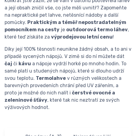
Kolikrát jste zažili, že se vám v batohu pootevřela láhev
a její obsah zničil vše, co jste měli uvnitř? Zapomeňte
na nepraktické pet lahve, netěsnící nádoby a další
pomůcky.
Praktickým a téměř nepostradatelným
pomocníkem na cesty
je
outdoorová termo láhev
,
které teď získáte za
výprodejovou letní cenu
!
Díky její 100% těsnosti neunikne žádný obsah, a to ani v
případě sycených nápojů. V zimě si do ní můžete dát
čaj
či
kávu
a nápoje vydrží horké po mnoho hodin. To
samé platí u studených nápojů, které si dlouho udrží
svou teplotu.
Termolahve
v různých velikostech a
barevných provedeních chrání před UV zářením, a
proto je možné do nich nalít i
čerstvé ovocné a
zeleninové šťávy
, které tak nic neztratí ze svých
výživových hodnot.