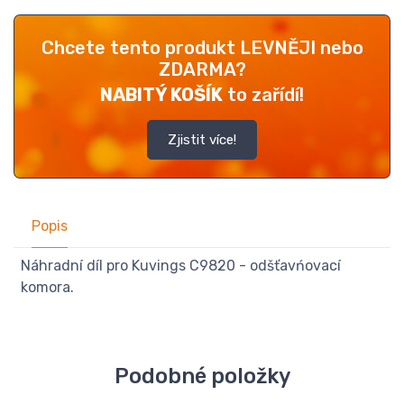
Chcete tento produkt LEVNĚJI nebo
ZDARMA?
NABITÝ KOŠÍK
to zařídí!
Zjistit více!
Popis
Náhradní díl pro Kuvings C9820 - odšťavńovací
komora.
Podobné položky