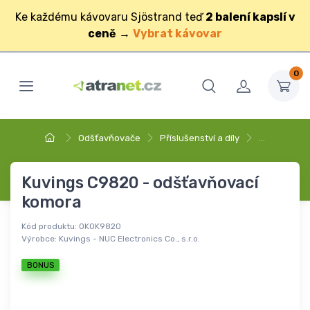
Ke každému kávovaru Sjöstrand teď
2 balení kapslí v
ceně
→
Vybrat kávovar
0
Odšťavňovače
Příslušenství a díly
…
Kuvings C9820 - odšťavňovací
komora
Kód produktu:
OKOK9820
Výrobce:
Kuvings - NUC Electronics Co., s.r.o.
BONUS