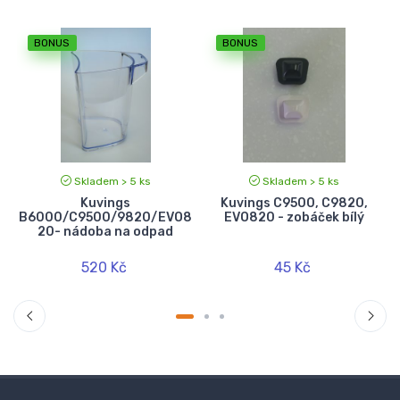
BONUS
BONUS
Skladem > 5 ks
Skladem > 5 ks
Kuvings
Kuvings C9500, C9820,
B6000/C9500/9820/EVO8
EVO820 - zobáček bílý
20- nádoba na odpad
520 Kč
45 Kč