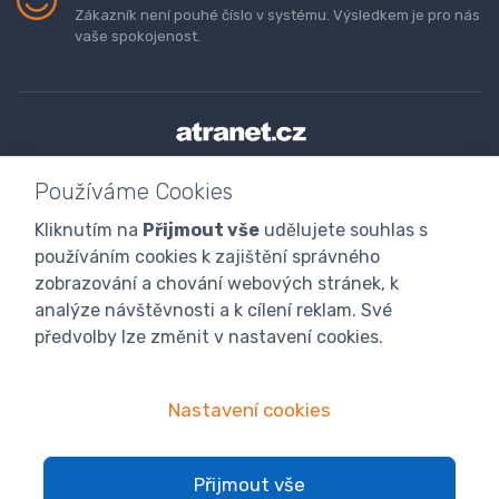
Zákazník není pouhé číslo v systému. Výsledkem je pro nás
vaše spokojenost.
Doprava a platba zboží
Kontaktujte nás
O nás
Používáme Cookies
GDPR
Obchodní podmínky
Odstoupení od smlouvy
Kliknutím na
Přijmout vše
udělujete souhlas s
Program digitalizace
používáním cookies k zajištění správného
zobrazování a chování webových stránek, k
analýze návštěvnosti a k cílení reklam. Své
předvolby lze změnit v nastavení cookies.
Nastavení cookies
© 2024 atranet.cz
Nastavení cookies
Přijmout vše