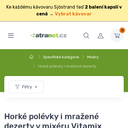
Ke každému kávovaru Sjöstrand teď
2 balení kapslí v
ceně
→
Vybrat kávovar
0
Specifické kategorie
Mixéry
Horké polévky i mražené dezerty…
Filtry
Horké polévky i mražené
dezerty v mixéru Vitamix