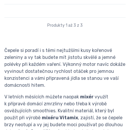
Produkty 1 až 3 z 3
Čepele si poradí i s těmi nejtužšími kusy kořenové
zeleniny a vy tak budete mít jistotu skvělé a jemné
polévky při každém vaření. Výkonný motor navíc dokáže
vyvinout dostatečnou rychlost otáček pro jemnou
konzistenci a vámi připravená jídla se stanou ve vaší
domácnosti hitem.
V letních měsících můžete naopak
mixér
využít
k přípravě domácí zmrzliny nebo třeba k výrobě
osvěžujících smoothies. Kvalitní materiál, který byl
použit při výrobě
mixéru Vitamix
, zajistí, že se čepele
brzy neotupí a vy jej budete moci používat po dlouhou