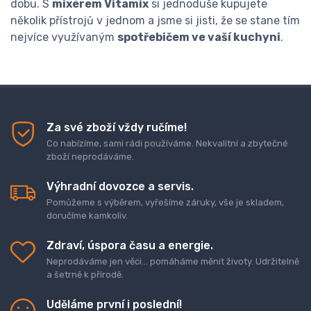
dobu. S
mixérem Vitamix
si jednoduše kupujete
několik přístrojů v jednom a jsme si jisti, že se stane tím
nejvíce využívaným
spotřebičem ve vaší kuchyni
.
Za své zboží vždy ručíme!
Co nabízíme, sami rádi používáme. Nekvalitní a zbytečné
zboží neprodáváme.
Výhradní dovozce a servis.
Pomůžeme s výběrem, vyřešíme záruky, vše je skladem,
doručíme kamkoliv.
Zdraví, úspora času a energie.
Neprodáváme jen věci... pomáháme měnit životy. Udržitelně
a šetrně k přírodě.
Uděláme první i poslední!