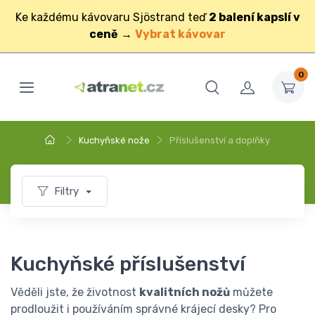
Ke každému kávovaru Sjöstrand teď
2 balení kapslí v
ceně
→
Vybrat kávovar
0
Kuchyňské nože
Příslušenství a doplňky
Filtry
Kuchyňské příslušenství
Věděli jste, že životnost
kvalitních nožů
můžete
prodloužit i používáním správné krájecí desky? Pro