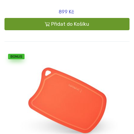
899 Kč
Přidat do Košíku
BONUS