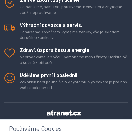
Za své zboží vždy ručíme!
Co nabízíme, sami rádi používáme. Nekvalitní a zbytečné
zboží neprodáváme.
Výhradní dovozce a servis.
Pomůžeme s výběrem, vyřešíme záruky, vše je skladem,
doručíme kamkoliv.
Zdraví, úspora času a energie.
Neprodáváme jen věci... pomáháme měnit životy. Udržitelně
a šetrně k přírodě.
Uděláme první i poslední!
Zákazník není pouhé číslo v systému. Výsledkem je pro nás
vaše spokojenost.
Doprava a platba zboží
Kontaktujte nás
O nás
Používáme Cookies