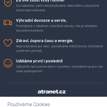
Za své zboží vždy ručíme!
Co nabízíme, sami rádi používáme. Nekvalitní a zbytečné
zboží neprodáváme.
Výhradní dovozce a servis.
Pomůžeme s výběrem, vyřešíme záruky, vše je skladem,
doručíme kamkoliv.
Zdraví, úspora času a energie.
Neprodáváme jen věci... pomáháme měnit životy. Udržitelně
a šetrně k přírodě.
Uděláme první i poslední!
Zákazník není pouhé číslo v systému. Výsledkem je pro nás
vaše spokojenost.
Doprava a platba zboží
Kontaktujte nás
O nás
Používáme Cookies