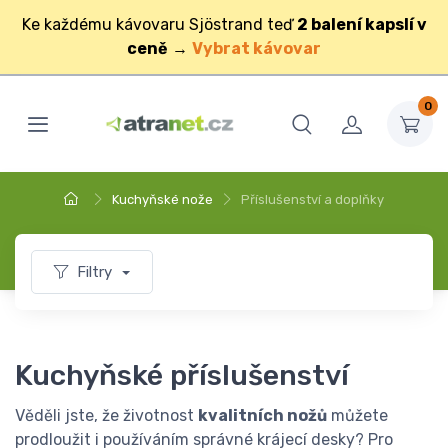
Ke každému kávovaru Sjöstrand teď
2 balení kapslí v
ceně
→
Vybrat kávovar
0
Kuchyňské nože
Příslušenství a doplňky
Filtry
Kuchyňské příslušenství
Věděli jste, že životnost
kvalitních nožů
můžete
prodloužit i používáním správné krájecí desky? Pro