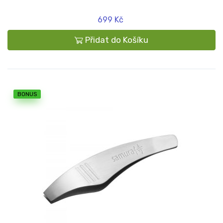
699 Kč
Přidat do Košíku
BONUS