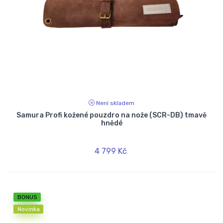
Není skladem
Samura Profi kožené pouzdro na nože (SCR-DB) tmavě
hnědé
4 799 Kč
BONUS
Novinka