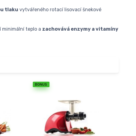
pu tlaku
vytvářeného rotací lisovací šnekové
í minimální teplo a
zachovává enzymy a vitamíny
BONUS