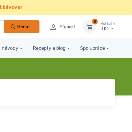
t kávovar
0
Můj košík
Hledat...
Můj účet
0 Kč
a návody
Recepty a blog
Spolupráce