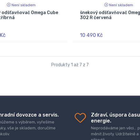
Není skladem
Není skladem
ý odšťavňovač Omega Cube
šnekový odšťavňovač Ome
tříbrná
302 R červená
 Kč
10 490 Kč
Produkty 1 až 7 z 7
hradní dovozce a servis.
Zdraví, úspora času
energie.
ůžeme s výběrem, vyřešíme
uky, vše je skladem, doručíme
Neprodáváme jen věci..
koliv.
měnit životy. Udržitelně a
přírodě.