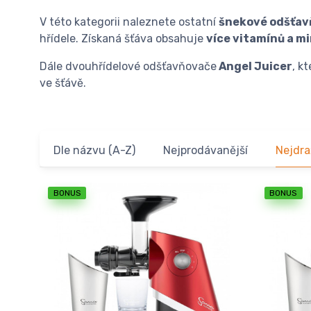
V této kategorii naleznete ostatní
šnekové odšťav
hřídele. Získaná šťáva obsahuje
více vitamínů a m
Dále dvouhřídelové odšťavňovače
Angel Juicer
, k
ve šťávě.
Dle názvu (A-Z)
Nejprodávanější
Nejdra
BONUS
BONUS