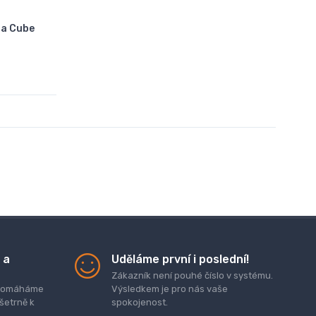
ga Cube
 a
Uděláme první i poslední!
Zákazník není pouhé číslo v systému.
. pomáháme
Výsledkem je pro nás vaše
 šetrně k
spokojenost.