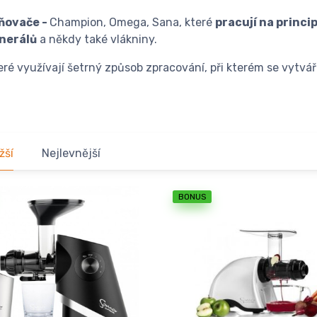
ňovače -
Champion, Omega, Sana, které
pracují na princi
inerálů
a někdy také vlákniny.
teré využívají šetrný způsob zpracování, při kterém se vytvář
žší
Nejlevnější
BONUS