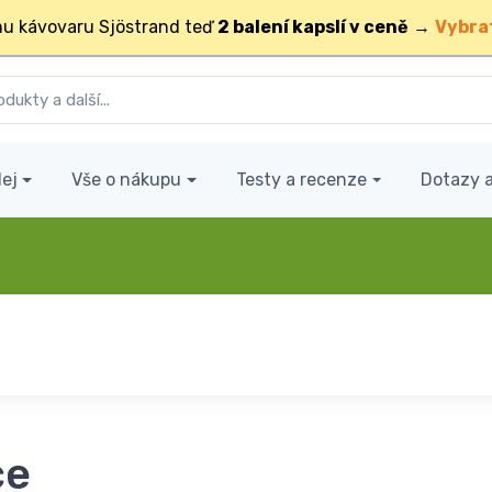
u kávovaru Sjöstrand teď
2 balení kapslí v ceně
→
Vybra
ej
Vše o nákupu
Testy a recenze
Dotazy 
če