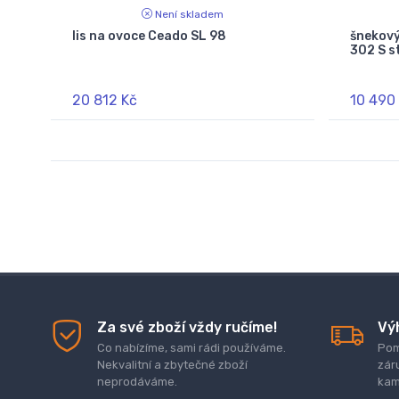
Není skladem
lis na ovoce Ceado SL 98
šnekov
302 S s
20 812 Kč
10 490
Za své zboží vždy ručíme!
Vý
Co nabízíme, sami rádi používáme.
Pom
Nekvalitní a zbytečné zboží
zár
neprodáváme.
kam