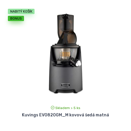
NABITÝ KOŠÍK
BONUS
Skladem > 5 ks
Kuvings EVO820GM_M kovová šedá matná