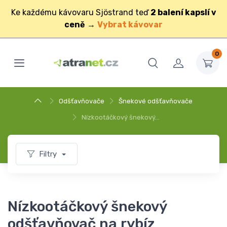
Ke každému kávovaru Sjöstrand teď
2 balení kapslí v
ceně
→
Vybrat kávovar
0
Odšťavňovače
Šnekové odšťavňovače
Nízkootáčkový šnekový…
Filtry
Nízkootáčkový šnekový
odšťavňovač na rybíz