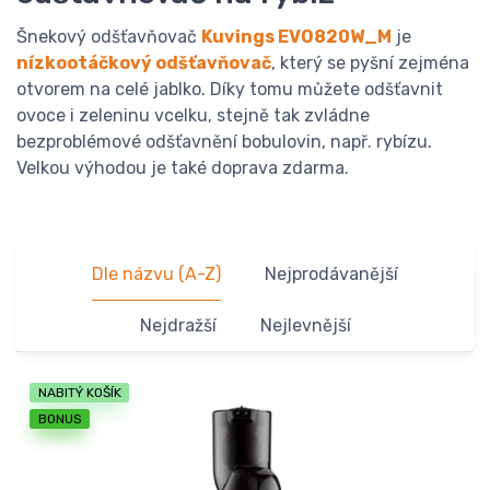
Šnekový odšťavňovač
Kuvings EVO820W_M
je
nízkootáčkový odšťavňovač
, který se pyšní zejména
otvorem na celé jablko. Díky tomu můžete odšťavnit
ovoce i zeleninu vcelku, stejně tak zvládne
bezproblémové odšťavnění bobulovin, např. rybízu.
Velkou výhodou je také doprava zdarma.
Dle názvu (A-Z)
Nejprodávanější
Nejdražší
Nejlevnější
NABITÝ KOŠÍK
BONUS