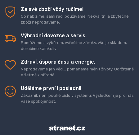
Za své zboží vždy ručíme!
Co nabízíme, sami rádi používáme. Nekvalitní a zbytečné
zboží neprodáváme.
Výhradní dovozce a servis.
Pomůžeme s výběrem, vyřešíme záruky, vše je skladem,
doručíme kamkoliv.
Zdraví, úspora času a energie.
Neprodáváme jen věci... pomáháme měnit životy. Udržitelně
a šetrně k přírodě.
Uděláme první i poslední!
Zákazník není pouhé číslo v systému. Výsledkem je pro nás
vaše spokojenost.