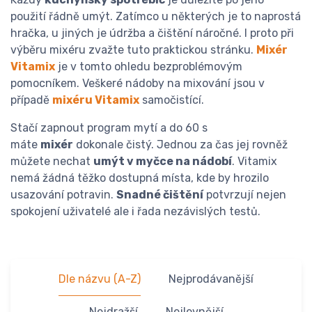
použití řádně umýt. Zatímco u některých je to naprostá
hračka, u jiných je údržba a čištění náročné. I proto při
výběru mixéru zvažte tuto praktickou stránku.
Mixér
Vitamix
je v tomto ohledu bezproblémovým
pomocníkem. Veškeré nádoby na mixování jsou v
případě
mixéru Vitamix
samočistící.
Stačí zapnout program mytí a do 60 s
máte
mixér
dokonale čistý. Jednou za čas jej rovněž
můžete nechat
umýt v myčce na nádobí
. Vitamix
nemá žádná těžko dostupná místa, kde by hrozilo
usazování potravin.
Snadné čištění
potvrzují nejen
spokojení uživatelé ale i řada nezávislých testů.
Dle názvu (A-Z)
Nejprodávanější
Nejdražší
Nejlevnější