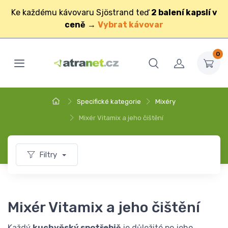
Ke každému kávovaru Sjöstrand teď
2 balení kapslí v
ceně
→
Vybrat kávovar
0
Specifické kategorie
Mixéry
Mixér Vitamix a jeho čištění
Filtry
Mixér Vitamix a jeho čištění
Každý
kuchyňský spotřebič
je důležité po jeho