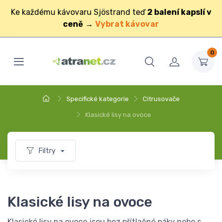
Ke každému kávovaru Sjöstrand teď
2 balení kapslí v
ceně
→
Vybrat kávovar
0
Specifické kategorie
Citrusovače
Klasické lisy na ovoce
Filtry
Klasické lisy na ovoce
Klasické lisy na ovoce jsou bez přítlačné páky nebo s