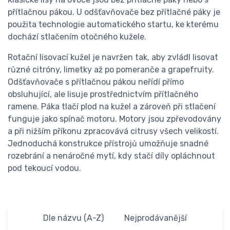
přítlačnou pákou. U odšťavňovače bez přítlačné páky je
použita technologie automatického startu, ke kterému
dochází stlačením otočného kužele.
Rotační lisovací kužel je navržen tak, aby zvládl lisovat
různé citróny, limetky až po pomeranče a grapefruity.
Odšťavňovače s přítlačnou pákou neřídí přímo
obsluhující, ale lisuje prostřednictvím přítlačného
ramene. Páka tlačí plod na kužel a zároveň při stlačení
funguje jako spínač motoru. Motory jsou zpřevodovány
a při nižším příkonu zpracovává citrusy všech velikostí.
Jednoduchá konstrukce přístrojů umožňuje snadné
rozebrání a nenáročné mytí, kdy stačí díly opláchnout
pod tekoucí vodou.
Dle názvu (A-Z)
Nejprodávanější