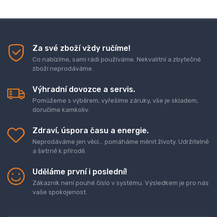
Za své zboží vždy ručíme!
Co nabízíme, sami rádi používáme. Nekvalitní a zbytečné
zboží neprodáváme.
Výhradní dovozce a servis.
Pomůžeme s výběrem, vyřešíme záruky, vše je skladem,
doručíme kamkoliv.
Zdraví, úspora času a energie.
Neprodáváme jen věci... pomáháme měnit životy. Udržitelně
a šetrně k přírodě.
Uděláme první i poslední!
Zákazník není pouhé číslo v systému. Výsledkem je pro nás
vaše spokojenost.