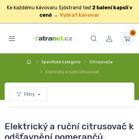
Ke každému kávovaru Sjöstrand teď
2 balení kapslí v
ceně
→
Vybrat kávovar
0
Specifické kategorie
Citrusovače
Elektrický a ruční citrusovač…
Filtry
Elektrický a ruční citrusovač k
odšťavnění pomerančů,