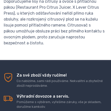
Doporučujeme lisy na citrusy a ovoce s přítlačnou
pákou (Restaurant Pro Citrus Juicer, X Lever Citrus
Press), u kterých odšťavňování neřídí přímo ruka
obsluhy, ale rozkrojený citrusový plod se na kuželu
lisuje pomocí přítlačného ramene. Citrusovač s
pákou umožňuje obsluze práci bez přímého kontaktu s
ovocným plodem, proto zaručuje naprostou
bezpečnost a čistotu.
Za své zboží vždy ručíme!
Co nabízíme, sami rádi používáme. Nekvalitní a zbytečné
zboží neprodáváme.
Výhradní dovozce a servis.
Pomůžeme s výběrem, vyřešíme záruky, vše je skladem,
doručíme kamkoliv.