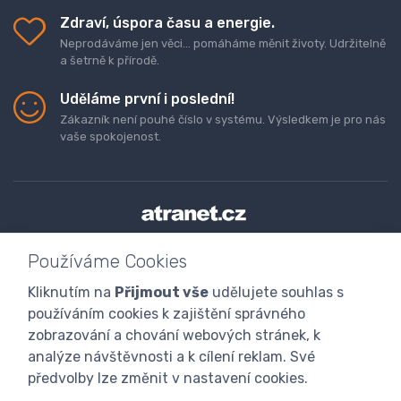
Zdraví, úspora času a energie.
Neprodáváme jen věci... pomáháme měnit životy. Udržitelně
a šetrně k přírodě.
Uděláme první i poslední!
Zákazník není pouhé číslo v systému. Výsledkem je pro nás
vaše spokojenost.
Doprava a platba zboží
Kontaktujte nás
O nás
Používáme Cookies
GDPR
Obchodní podmínky
Odstoupení od smlouvy
Kliknutím na
Přijmout vše
udělujete souhlas s
Program digitalizace
používáním cookies k zajištění správného
zobrazování a chování webových stránek, k
analýze návštěvnosti a k cílení reklam. Své
předvolby lze změnit v nastavení cookies.