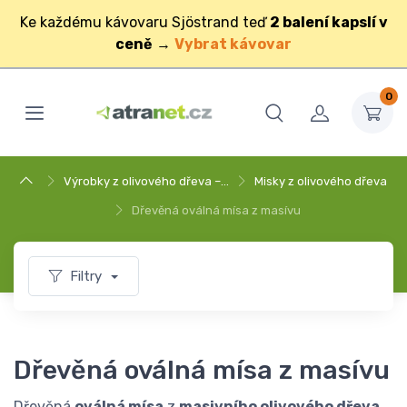
Ke každému kávovaru Sjöstrand teď
2 balení kapslí v
ceně
→
Vybrat kávovar
0
Výrobky z olivového dřeva –…
Misky z olivového dřeva
Dřevěná oválná mísa z masívu
Filtry
Dřevěná oválná mísa z masívu
Dřevěná
oválná mísa
z
masivního olivového dřeva